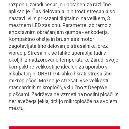
razponu, zaradi česar je uporaben za različne
aplikacije. Čas delovanja in hitrost stresanja so
nastavljivi in prikazani digitalno, na velikem, 3
mestnem LED zaslonu. Parametre izbiramo z
enostavnim obračanjem gumba - enkoderja.
Kompaktno ohišje in brushless motor
zagotavljata tiho delovanje stresalnika, brez
vibracij. Stresalnik se lahko uporablja tudi v
okoljih z nadzorovano temperaturo. Zaradi svoje
kompaktne velikosti je idealen za uporabo v
inkubatorjih. ORBIT P4 lahko hkrati stresa štiri
mikroplošče. Možno je stresati vse velikosti
standardnih mikroplošč, vključno z DeepWell
ploščami. Zadrževalne vzmeti na nosilni plošči in
nerjavečega jekla, držijo mikroplošče na svojem
mestu.