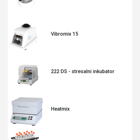
Vibromix 15
222 DS - stresalni inkubator
Heatmix