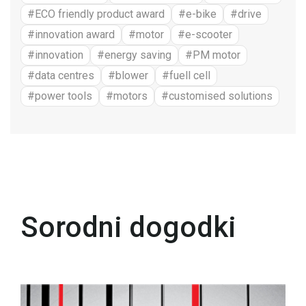
#ECO friendly product award
#e-bike
#drive
#innovation award
#motor
#e-scooter
#innovation
#energy saving
#PM motor
#data centres
#blower
#fuell cell
#power tools
#motors
#customised solutions
Sorodni dogodki