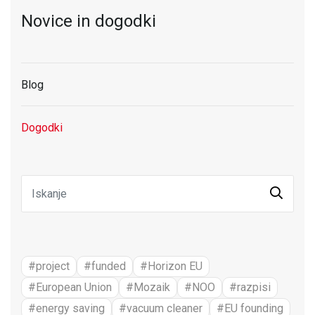
Novice in dogodki
Blog
Dogodki
#project
#funded
#Horizon EU
#European Union
#Mozaik
#NOO
#razpisi
#energy saving
#vacuum cleaner
#EU founding