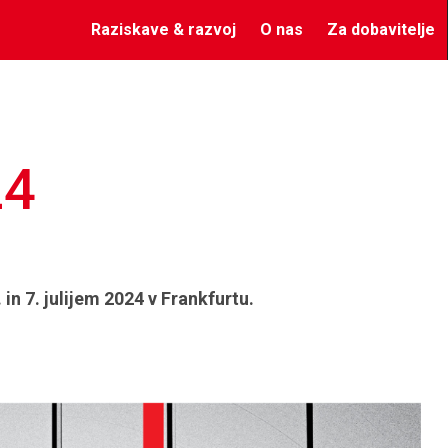
Raziskave & razvoj
O nas
Za dobavitelje
24
n 7. julijem 2024 v Frankfurtu.