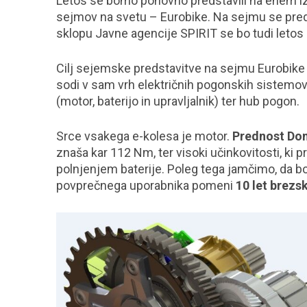
Letos se bomo ponovno predstavili na enem i
sejmov na svetu – Eurobike. Na sejmu se preds
sklopu Javne agencije SPIRIT se bo tudi letos 
Cilj sejemske predstavitve na sejmu Eurobike 
sodi v sam vrh električnih pogonskih sistemov
(motor, baterijo in upravljalnik) ter hub pogon.
Srce vsakega e-kolesa je motor.
Prednost Do
znaša kar 112 Nm, ter visoki učinkovitosti, ki
polnjenjem baterije. Poleg tega jamčimo, da bo
povprečnega uporabnika pomeni
10 let brezs