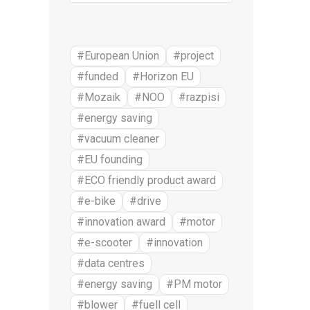
#European Union
#project
#funded
#Horizon EU
#Mozaik
#NOO
#razpisi
#energy saving
#vacuum cleaner
#EU founding
#ECO friendly product award
#e-bike
#drive
#innovation award
#motor
#e-scooter
#innovation
#data centres
#energy saving
#PM motor
#blower
#fuell cell