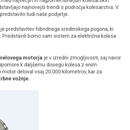
zmed največjih in najpomembnejših kolesarskih
tavljajo najnovejši trendi s področja kolesarstva. V
predstavilo tudi naše podjetje.
je predstavitev hibridnega sredinskega pogona, ki
. Predstavili bomo sam sistem za električna kolesa
melovega motorja
je v izredni zmogljivosti, saj navor
 pripomore k daljšemu dosegu kolesa z enim
 motor deloval vsaj 20.000 kilometrov, kar za
krbne vožnje.