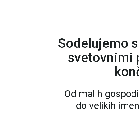
Sodelujemo s
svetovnimi p
konč
Od malih gospodi
do velikih ime