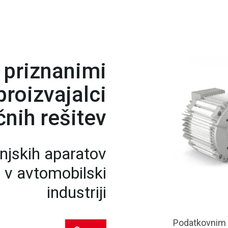
 priznanimi
roizvajalci
nih rešitev
njskih aparatov
n v avtomobilski
industriji
Podatkovnim