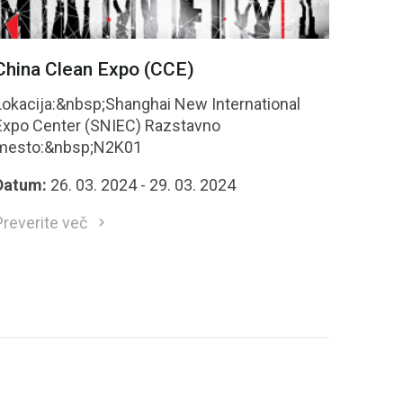
China Clean Expo (CCE)
Lokacija:&nbsp;Shanghai New International
xpo Center (SNIEC) Razstavno
mesto:&nbsp;N2K01
Datum:
26. 03. 2024 - 29. 03. 2024
Preverite več