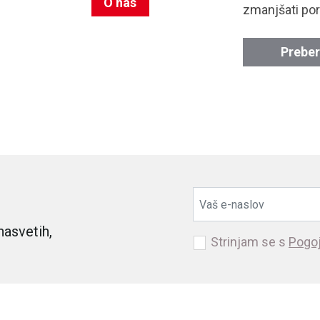
O nas
zmanjšati por
Preber
nasvetih,
Strinjam se s
Pogoj