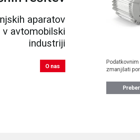
njskih aparatov
n v avtomobilski
industriji
Podatkovnim
O nas
zmanjšati por
Preber