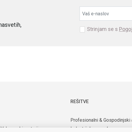
nasvetih,
Strinjam se s
Pogoj
REŠITVE
Profesionalni & Gospodinjski 
 Vakuumski motorji
Industrijska uporaba