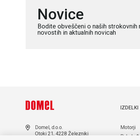
Novice
Bodite obveščeni o naših strokovnih 
novostih in aktualnih novicah
IZDELKI
Domel, d.o.o.
Motorji
Otoki 21, 4228 Železniki
Puhala &
Slovenija