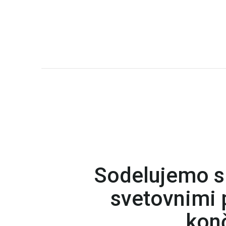
Sodelujemo s
svetovnimi p
konč