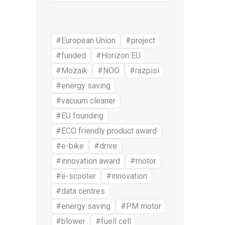
#European Union
#project
#funded
#Horizon EU
#Mozaik
#NOO
#razpisi
#energy saving
#vacuum cleaner
#EU founding
#ECO friendly product award
#e-bike
#drive
#innovation award
#motor
#e-scooter
#innovation
#data centres
#energy saving
#PM motor
#blower
#fuell cell