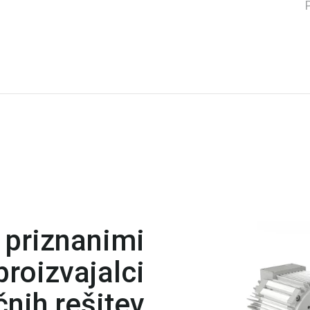
 priznanimi
roizvajalci
nih rešitev