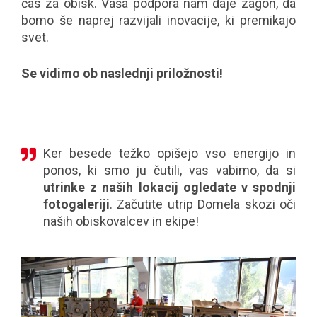
čas za obisk. Vaša podpora nam daje zagon, da
bomo še naprej razvijali inovacije, ki premikajo
svet.
Se vidimo ob naslednji priložnosti!
Ker besede težko opišejo vso energijo in
ponos, ki smo ju čutili, vas vabimo, da si
utrinke z naših lokacij ogledate v spodnji
fotogaleriji
. Začutite utrip Domela skozi oči
naših obiskovalcev in ekipe!