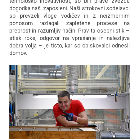
tehnološko inovativnost, so bili prave zvezde
dogodka naši zaposleni. Naši strokovni sodelavci
so prevzeli vloge vodičev in z neizmernim
ponosom razlagali zapletene procese na
preprost in razumljiv način. Prav ta osebni stik –
stisk roke, odgovor na vprašanje in nalezljiva
dobra volja – je tisto, kar so obiskovalci odnesli
domov.