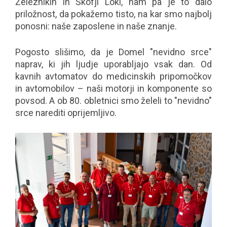
Železnikih in Škofji Loki, nam pa je to dalo
priložnost, da pokažemo tisto, na kar smo najbolj
ponosni: naše zaposlene in naše znanje.
Pogosto slišimo, da je Domel "nevidno srce"
naprav, ki jih ljudje uporabljajo vsak dan. Od
kavnih avtomatov do medicinskih pripomočkov
in avtomobilov – naši motorji in komponente so
povsod. A ob 80. obletnici smo želeli to "nevidno"
srce narediti oprijemljivo.