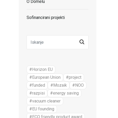
O Domelu
Sofinancirani projekti
#Horizon EU
#European Union
#project
#funded
#Mozaik
#NOO
#razpisi
#energy saving
#vacuum cleaner
#EU founding
#ECO friendly product award