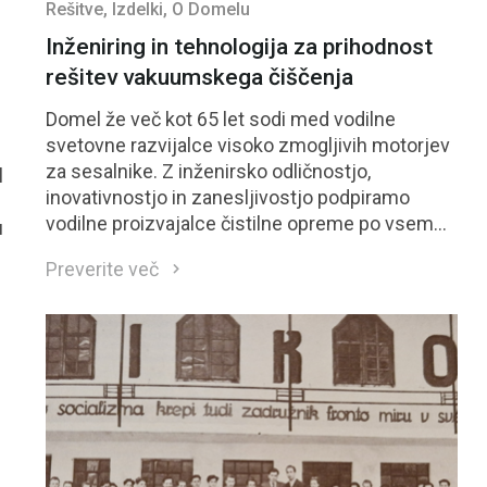
Rešitve
, Izdelki
, O Domelu
Inženiring in tehnologija za prihodnost
rešitev vakuumskega čiščenja
Domel že več kot 65 let sodi med vodilne
svetovne razvijalce visoko zmogljivih motorjev
za sesalnike. Z inženirsko odličnostjo,
l
inovativnostjo in zanesljivostjo podpiramo
vodilne proizvajalce čistilne opreme po vsem
u
svetu. Domel na kratko Domelovi motorji za
Preverite več
sesalnike so prepoznani po učinkovitosti,
vzdržljivosti in napredni zasnovi: Izjemno nizke
vibracije in tiho delovanje Aerodinamična
učinkovitost v samem vrhu (&gt;55 %) 10–30 %
manjša poraba materiala ob enaki zmogljivosti
Visoko avtomatizirana proizvodnja s 100 %
končno kontrolo Te prednosti Domel uvrščajo
med zanesljive dolgoročne partnerje za
zahtevne čistilne aplikacije. &nbsp; Inovacije za