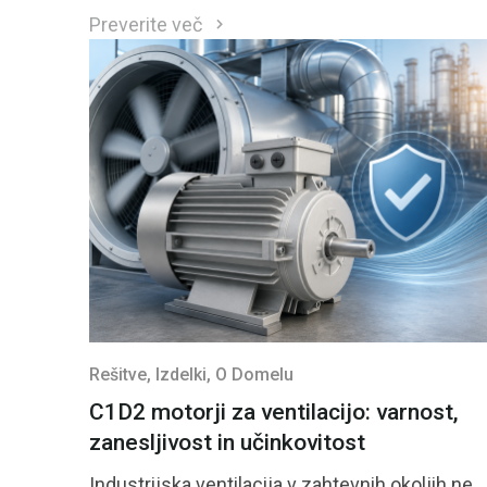
Preverite več
Rešitve
, Izdelki
, O Domelu
C1D2 motorji za ventilacijo: varnost,
zanesljivost in učinkovitost
Industrijska ventilacija v zahtevnih okoljih ne