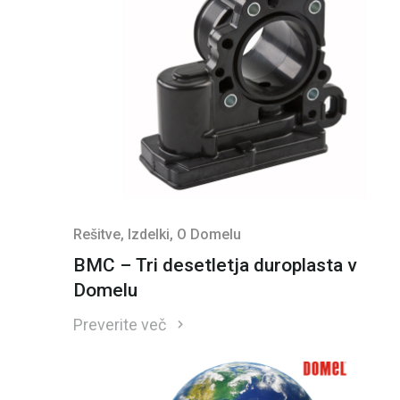
Rešitve
, Izdelki
, O Domelu
BMC – Tri desetletja duroplasta v
Domelu
Preverite več