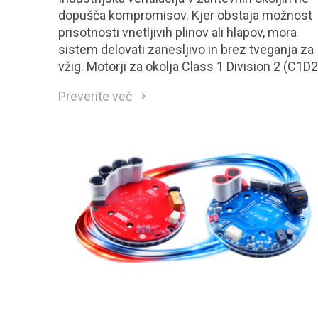
dopušča kompromisov. Kjer obstaja možnost
prisotnosti vnetljivih plinov ali hlapov, mora
sistem delovati zanesljivo in brez tveganja za
vžig. Motorji za okolja Class 1 Division 2 (C1D2
so neposreden odgovor na te zahteve.
Preverite več