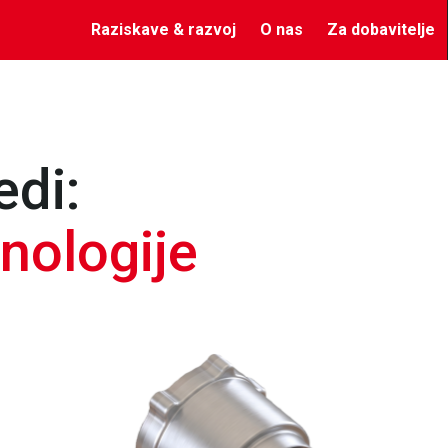
Raziskave & razvoj
O nas
Za dobavitelje
edi:
nologije