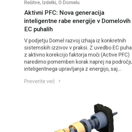
Rešitve
, Izdelki
, O Domelu
Aktivni PFC: Nova generacija
inteligentne rabe energije v Domelovih
EC puhalih
V podjetju Domel razvoj izhaja iz konkretnih
sistemskih izzivov v praksi. Z uvedbo EC puha
z aktivno korekcijo faktorja moči (Active PFC)
naredimo pomemben korak naprej na področj
inteligentnega upravljanja z energijo, saj
združujemo visoko zmogljivost, izboljšano
Preverite več
učinkovitost, večjo električno stabilnost in
skladnost z mednarodnimi standardi.