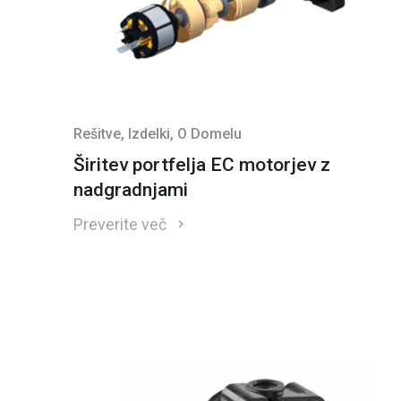
Rešitve
, Izdelki
, O Domelu
Širitev portfelja EC motorjev z
nadgradnjami
Preverite več