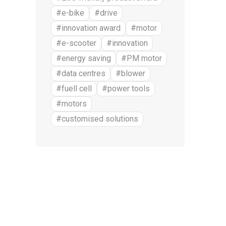
#e-bike
#drive
#innovation award
#motor
#e-scooter
#innovation
#energy saving
#PM motor
#data centres
#blower
#fuell cell
#power tools
#motors
#customised solutions