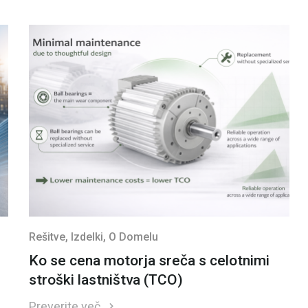
Rešitve
, Izdelki
, O Domelu
Ko se cena motorja sreča s celotnimi
stroški lastništva (TCO)
Preverite več