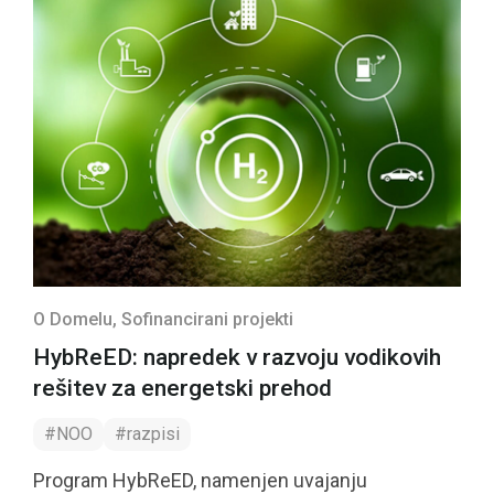
O Domelu
, Sofinancirani projekti
HybReED: napredek v razvoju vodikovih
rešitev za energetski prehod
#NOO
#razpisi
Program HybReED, namenjen uvajanju