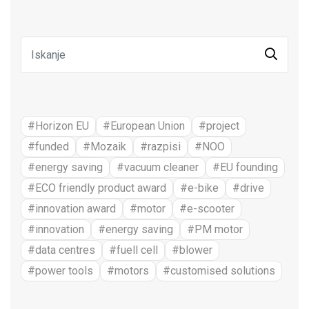
#Horizon EU
#European Union
#project
#funded
#Mozaik
#razpisi
#NOO
#energy saving
#vacuum cleaner
#EU founding
#ECO friendly product award
#e-bike
#drive
#innovation award
#motor
#e-scooter
#innovation
#energy saving
#PM motor
#data centres
#fuell cell
#blower
#power tools
#motors
#customised solutions