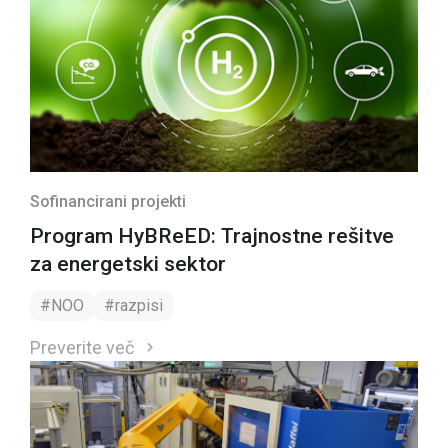
Sofinancirani projekti
Program HyBReED: Trajnostne rešitve
za energetski sektor
#NOO
#razpisi
Preverite več