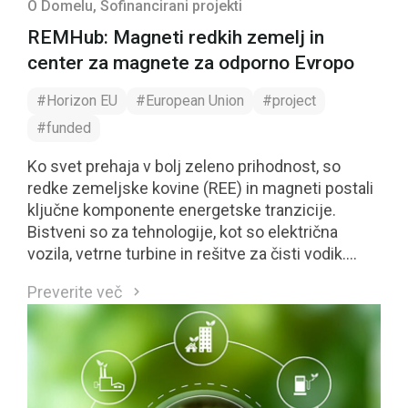
O Domelu
, Sofinancirani projekti
REMHub: Magneti redkih zemelj in
center za magnete za odporno Evropo
#Horizon EU
#European Union
#project
#funded
Ko svet prehaja v bolj zeleno prihodnost, so
redke zemeljske kovine (REE) in magneti postali
ključne komponente energetske tranzicije.
Bistveni so za tehnologije, kot so električna
vozila, vetrne turbine in rešitve za čisti vodik.
Vendar pa je zaradi 90% odvisnosti EU od uvoza
Preverite več
REE nujno potrebna lokalna strokovnost in
inovacije. S trenutnimi stopnjami recikliranja REE
pod 5% vidimo pomembno priložnost za rast in
razvoj na tem področju.