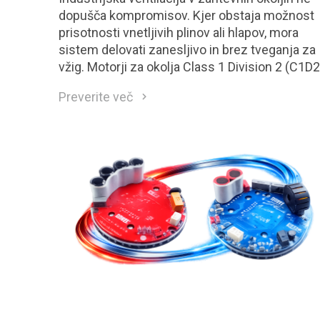
dopušča kompromisov. Kjer obstaja možnost
prisotnosti vnetljivih plinov ali hlapov, mora
sistem delovati zanesljivo in brez tveganja za
vžig. Motorji za okolja Class 1 Division 2 (C1D2
so neposreden odgovor na te zahteve.
Preverite več