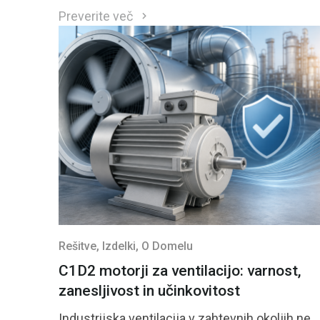
Preverite več
Rešitve
, Izdelki
, O Domelu
C1D2 motorji za ventilacijo: varnost,
zanesljivost in učinkovitost
Industrijska ventilacija v zahtevnih okoljih ne