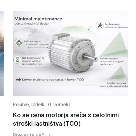
Rešitve
, Izdelki
, O Domelu
Ko se cena motorja sreča s celotnimi
stroški lastništva (TCO)
Preverite več