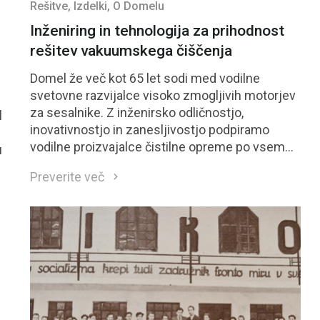
Rešitve
, Izdelki
, O Domelu
Inženiring in tehnologija za prihodnost
rešitev vakuumskega čiščenja
Domel že več kot 65 let sodi med vodilne
svetovne razvijalce visoko zmogljivih motorjev
za sesalnike. Z inženirsko odličnostjo,
l
inovativnostjo in zanesljivostjo podpiramo
vodilne proizvajalce čistilne opreme po vsem
u
svetu. Domel na kratko Domelovi motorji za
Preverite več
sesalnike so prepoznani po učinkovitosti,
vzdržljivosti in napredni zasnovi: Izjemno nizke
vibracije in tiho delovanje Aerodinamična
učinkovitost v samem vrhu (&gt;55 %) 10–30 %
manjša poraba materiala ob enaki zmogljivosti
Visoko avtomatizirana proizvodnja s 100 %
končno kontrolo Te prednosti Domel uvrščajo
med zanesljive dolgoročne partnerje za
zahtevne čistilne aplikacije. &nbsp; Inovacije za