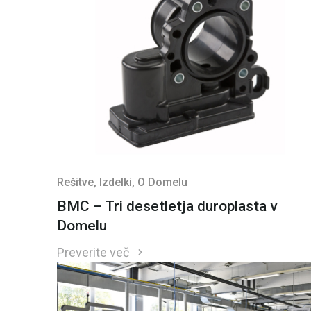
Rešitve
, Izdelki
, O Domelu
BMC – Tri desetletja duroplasta v
Domelu
Preverite več