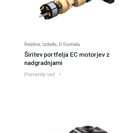
Rešitve
, Izdelki
, O Domelu
Širitev portfelja EC motorjev z
nadgradnjami
Preverite več