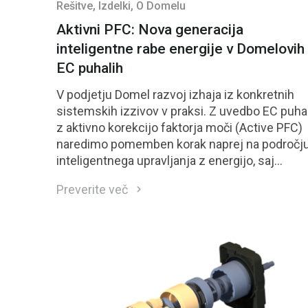
Rešitve
, Izdelki
, O Domelu
Aktivni PFC: Nova generacija
inteligentne rabe energije v Domelovih
EC puhalih
V podjetju Domel razvoj izhaja iz konkretnih
sistemskih izzivov v praksi. Z uvedbo EC puha
z aktivno korekcijo faktorja moči (Active PFC)
naredimo pomemben korak naprej na področj
inteligentnega upravljanja z energijo, saj
združujemo visoko zmogljivost, izboljšano
Preverite več
učinkovitost, večjo električno stabilnost in
skladnost z mednarodnimi standardi.