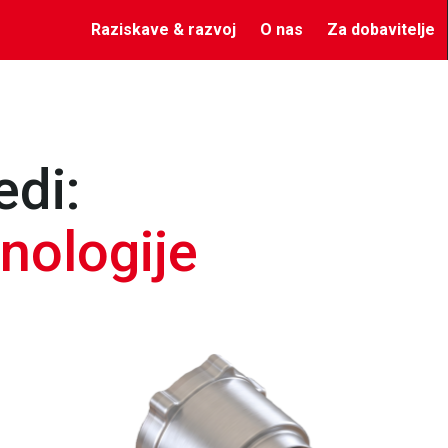
Raziskave & razvoj
O nas
Za dobavitelje
edi:
nologije