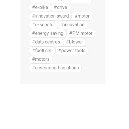
#e-bike
#drive
#innovation award
#motor
#e-scooter
#innovation
#energy saving
#PM motor
#data centres
#blower
#fuell cell
#power tools
#motors
#customised solutions