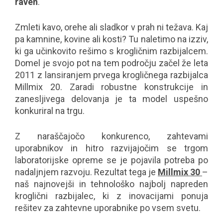
raven
.
Zmleti kavo, orehe ali sladkor v prah ni težava. Kaj
pa kamnine, kovine ali kosti? Tu naletimo na izziv,
ki ga učinkovito rešimo s krogličnim razbijalcem.
Domel je svojo pot na tem področju začel že leta
2011 z lansiranjem prvega krogličnega razbijalca
Millmix 20. Zaradi robustne konstrukcije in
zanesljivega delovanja je ta model uspešno
konkuriral na trgu.
Z naraščajočo konkurenco, zahtevami
uporabnikov in hitro razvijajočim se trgom
laboratorijske opreme se je pojavila potreba po
nadaljnjem razvoju. Rezultat tega je
Millmix 30
–
naš najnovejši in tehnološko najbolj napreden
kroglični razbijalec, ki z inovacijami ponuja
rešitev za zahtevne uporabnike po vsem svetu.