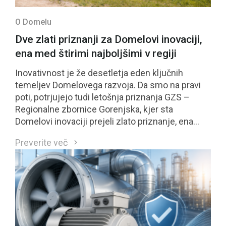
O Domelu
Dve zlati priznanji za Domelovi inovaciji,
ena med štirimi najboljšimi v regiji
Inovativnost je že desetletja eden ključnih
temeljev Domelovega razvoja. Da smo na pravi
poti, potrjujejo tudi letošnja priznanja GZS –
Regionalne zbornice Gorenjska, kjer sta
Domelovi inovaciji prejeli zlato priznanje, ena
izmed njiju pa se je uvrstila med štiri najbolje
Preverite več
ocenjene inovacije regije in bo kandidirala tudi za
nacionalno priznanje GZS.