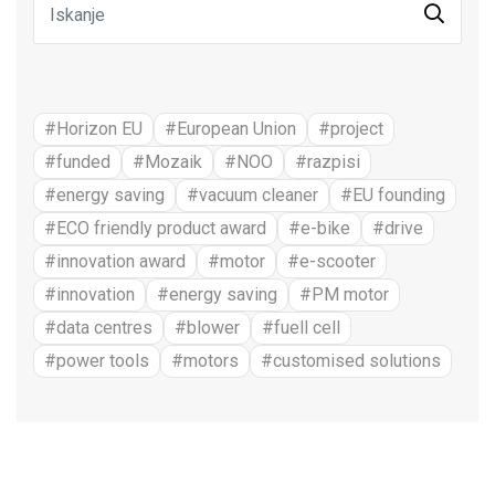
#Horizon EU
#European Union
#project
#funded
#Mozaik
#NOO
#razpisi
#energy saving
#vacuum cleaner
#EU founding
#ECO friendly product award
#e-bike
#drive
#innovation award
#motor
#e-scooter
#innovation
#energy saving
#PM motor
#data centres
#blower
#fuell cell
#power tools
#motors
#customised solutions