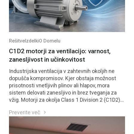
Rešitve
Izdelki
O Domelu
C1D2 motorji za ventilacijo: varnost,
zanesljivost in učinkovitost
Industrijska ventilacija v zahtevnih okoljih ne
dopušča kompromisov. Kjer obstaja možnost
prisotnosti vnetljivih plinov ali hlapov, mora
sistem delovati zanesljivo in brez tveganja za
vžig. Motorji za okolja Class 1 Division 2 (C1D2)
so neposreden odgovor na te zahteve.
Preverite več