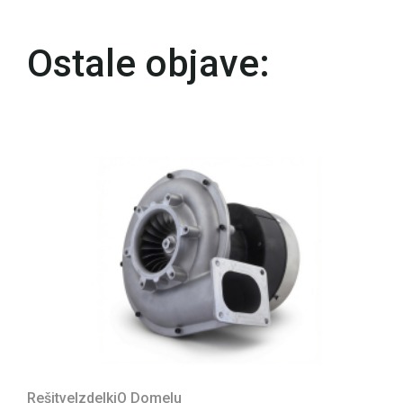
Ostale objave:
Rešitve
Izdelki
O Domelu