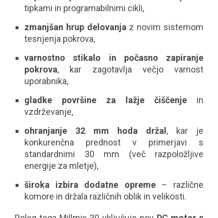
tipkami in programabilnimi cikli,
zmanjšan hrup delovanja
z novim sistemom
tesnjenja pokrova,
varnostno stikalo in počasno zapiranje
pokrova
, kar zagotavlja večjo varnost
uporabnika,
gladke površine za lažje čiščenje
in
vzdrževanje,
ohranjanje 32 mm hoda držal
, kar je
konkurenčna prednost v primerjavi s
standardnimi 30 mm (več razpoložljive
energije za mletje),
široka izbira dodatne opreme
– različne
komore in držala različnih oblik in velikosti.
Poleg tega Millmix 30 vključuje nov
DC motor s