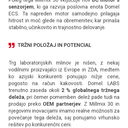
senzorjem
, ki ga razvija poslovna enota Domel
ECS. Ta napreden motor samodejno prilagaja
hitrost in moč glede na obremenitev, kar prinaša
stabilno, učinkovito in trajnostno delovanje.
TRŽNI POLOŽAJ IN POTENCIAL
Trg laboratorijskih mlinov je nišen, z nekaj
vodilnimi proizvajalci iz Evrope in ZDA, medtem
ko azijski konkurenti ponujajo nižje cene,
pogosto na račun kakovosti. Domel LABS
trenutno zaseda okoli
2 % globalnega tržnega
deleža
, pri čemer pomemben delež pade tudi na
prodajo preko
OEM partnerjev
. Z Millmix 30 in
njegovimi inovacijami imamo realne možnosti za
povečanje tega deleža, saj ponujamo vrhunsko
rešitev po konkurenčni ceni.