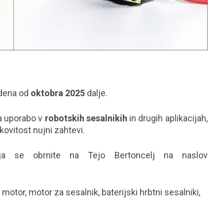
idena od
oktobra 2025
dalje.
za uporabo v
robotskih sesalnikih
in drugih aplikacijah,
kovitost nujni zahtevi.
nja se obrnite na Tejo Bertoncelj na naslov
otor, motor za sesalnik, baterijski hrbtni sesalniki,