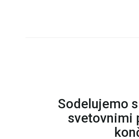
Sodelujemo s
svetovnimi p
konč