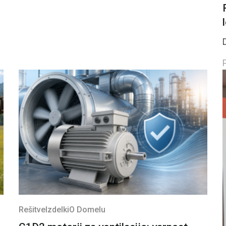
Rešitve
Izdelki
O Domelu