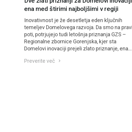
Dve zlati priznanji za Domelovi inovaciji
ena med štirimi najboljšimi v regiji
Inovativnost je že desetletja eden ključnih
temeljev Domelovega razvoja. Da smo na prav
poti, potrjujejo tudi letošnja priznanja GZS –
Regionalne zbornice Gorenjska, kjer sta
Domelovi inovaciji prejeli zlato priznanje, ena
izmed njiju pa se je uvrstila med štiri najbolje
Preverite več
ocenjene inovacije regije in bo kandidirala tudi
za nacionalno priznanje GZS.