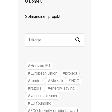
O Domelu
Sofinancirani projekti
#Horizon EU
#European Union
#project
#funded
#Mozaik
#NOO
#razpisi
#energy saving
#vacuum cleaner
#EU founding
#ECO friendly product award