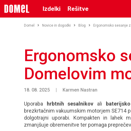
Izdelki
Rešitve
Domel
Novice in dogodki
Blog
Ergonomsko sesanje z
Ergonomsko s
Domelovim mo
18. 08. 2025
|
Karmen Nastran
Uporaba
hrbtnih sesalnikov
ali
baterijsk
brezkrtačnim vakuumskim motorjem SE714 
dolgotrajni uporabi. Kompakten in lahek 
zmanjšuje obremenitve ter pomaga preprečevat