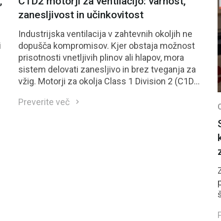
,
C1D2 motorji za ventilacijo: varnost,
zanesljivost in učinkovitost
Industrijska ventilacija v zahtevnih okoljih ne
i
dopušča kompromisov. Kjer obstaja možnost
prisotnosti vnetljivih plinov ali hlapov, mora
sistem delovati zanesljivo in brez tveganja za
vžig. Motorji za okolja Class 1 Division 2 (C1D2)
so neposreden odgovor na te zahteve.
Preverite več