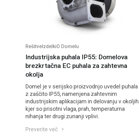
Rešitve
Izdelki
O Domelu
Industrijska puhala IP55: Domelova
brezkrtačna EC puhala za zahtevna
okolja
Domel je v serijsko proizvodnjo uvedel puhala
z zaščito IP55, namenjena zahtevnim
industrijskim aplikacijam in delovanju v okoljih
kjer so prisotni vlaga, prah, temperaturna
nihanja ter drugi zunanji vplivi.
Preverite več