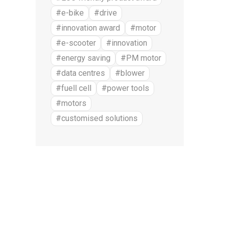
#e-bike
#drive
#innovation award
#motor
#e-scooter
#innovation
#energy saving
#PM motor
#data centres
#blower
#fuell cell
#power tools
#motors
#customised solutions