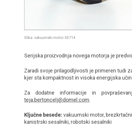
Slika: vakuumski motor SE714
Serijska proizvodnja novega motorja je predv
Zaradi svoje prilagodljivosti je primeren tudi 
kjer sta kompaktnost in visoka energijska učin
Za dodatne informacije in povpraševa
teja.bertoncelj@domel.com
.
Ključne besede:
vakuumski motor, brezkrtačni m
kanistrski sesalniki, robotski sesalniki