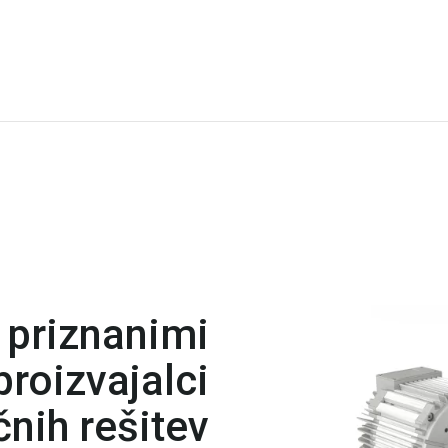
 priznanimi
roizvajalci
nih rešitev