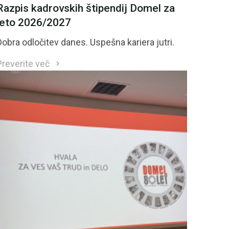
Razpis kadrovskih štipendij Domel za
leto 2026/2027
Dobra odločitev danes. Uspešna kariera jutri.
Preverite več