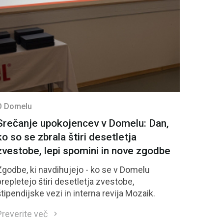
O Domelu
Srečanje upokojencev v Domelu: Dan,
ko so se zbrala štiri desetletja
zvestobe, lepi spomini in nove zgodbe
Zgodbe, ki navdihujejo - ko se v Domelu
prepletejo štiri desetletja zvestobe,
štipendijske vezi in interna revija Mozaik.
Preverite več