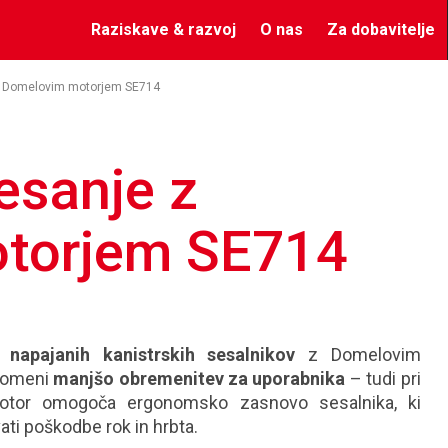
Raziskave & razvoj
O nas
Za dobavitelje
 Domelovim motorjem SE714
esanje z
torjem SE714
o napajanih kanistrskih sesalnikov
z Domelovim
pomeni
manjšo obremenitev za uporabnika
– tudi pri
motor omogoča ergonomsko zasnovo sesalnika, ki
i poškodbe rok in hrbta.