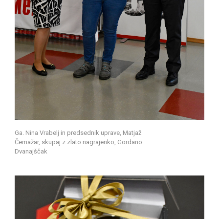
Ga. Nina Vrabelj in predsednik uprave, Matjaž
Čemažar, skupaj z zlato nagrajenko, Gordano
Dvanajščak