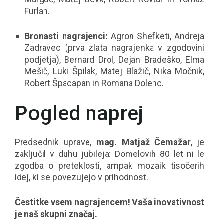
Furlan.
Bronasti nagrajenci:
Agron Shefketi, Andreja
Zadravec (prva zlata nagrajenka v zgodovini
podjetja), Bernard Drol, Dejan Bradeško, Elma
Mešič, Luki Špilak, Matej Blažič, Nika Močnik,
Robert Špacapan in Romana Dolenc.
Pogled naprej
Predsednik uprave,
mag. Matjaž Čemažar
, je
zaključil v duhu jubileja: Domelovih 80 let ni le
zgodba o preteklosti, ampak mozaik tisočerih
idej, ki se povezujejo v prihodnost.
Čestitke vsem nagrajencem! Vaša inovativnost
je naš skupni značaj.