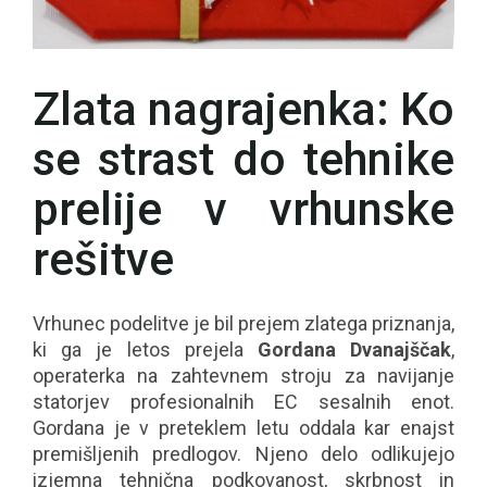
Zlata nagrajenka: Ko
se strast do tehnike
prelije v vrhunske
rešitve
Vrhunec podelitve je bil prejem zlatega priznanja,
ki ga je letos prejela
Gordana Dvanajščak
,
operaterka na zahtevnem stroju za navijanje
statorjev profesionalnih EC sesalnih enot.
Gordana je v preteklem letu oddala kar enajst
premišljenih predlogov. Njeno delo odlikujejo
izjemna tehnična podkovanost, skrbnost in