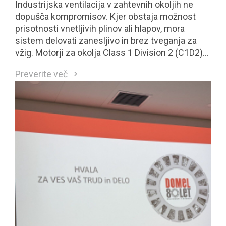
Industrijska ventilacija v zahtevnih okoljih ne
dopušča kompromisov. Kjer obstaja možnost
prisotnosti vnetljivih plinov ali hlapov, mora
sistem delovati zanesljivo in brez tveganja za
vžig. Motorji za okolja Class 1 Division 2 (C1D2)
so neposreden odgovor na te zahteve.
Preverite več