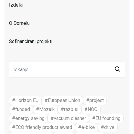
Izdelki
O Domelu
Sofinancirani projekti
#Horizon EU
#European Union
#project
#funded
#Mozaik
#razpisi
#NOO
#energy saving
#vacuum cleaner
#EU founding
#ECO friendly product award
#e-bike
#drive