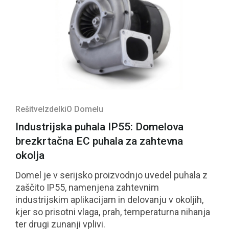
Rešitve
Izdelki
O Domelu
Industrijska puhala IP55: Domelova
brezkrtačna EC puhala za zahtevna
okolja
Domel je v serijsko proizvodnjo uvedel puhala z
zaščito IP55, namenjena zahtevnim
industrijskim aplikacijam in delovanju v okoljih,
kjer so prisotni vlaga, prah, temperaturna nihanja
ter drugi zunanji vplivi.