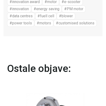
#innovation award
#motor
#e-scooter
#innovation
#energy saving
#PM motor
#data centres
#fuell cell
#blower
#power tools
#motors
#customised solutions
Ostale objave: