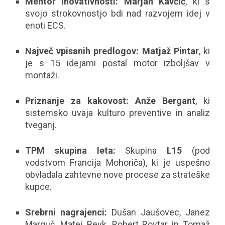
Mentor inovativnosti:
Marjan Kavčič
, ki s
svojo strokovnostjo bdi nad razvojem idej v
enoti ECS.
Največ vpisanih predlogov:
Matjaž Pintar
, ki
je s 15 idejami postal motor izboljšav v
montaži.
Priznanje za kakovost:
Anže Bergant
, ki
sistemsko uvaja kulturo preventive in analiz
tveganj.
TPM skupina leta:
Skupina
L15
(pod
vodstvom Francija Mohoriča), ki je uspešno
obvladala zahtevne nove procese za strateške
kupce.
Srebrni nagrajenci:
Dušan Jaušovec, Janez
Marguč, Matej Bevk, Robert Rovtar in Tomaž