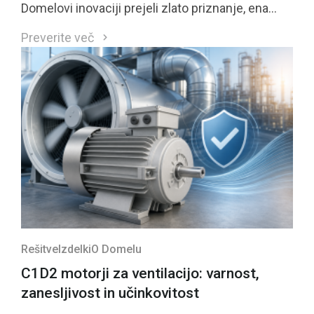
Domelovi inovaciji prejeli zlato priznanje, ena
izmed njiju pa se je uvrstila med štiri najbolje
Preverite več
ocenjene inovacije regije in bo kandidirala tudi za
nacionalno priznanje GZS.
Rešitve
Izdelki
O Domelu
C1D2 motorji za ventilacijo: varnost,
zanesljivost in učinkovitost