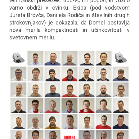
tehnološki presežek: 800-voltni pogon, ki vozilo
varno obdrži v ovinku. Ekipa (pod vodstvom
Jureta Brovča, Danijela Rodića in številnih drugih
strokovnjakov) je dokazala, da Domel postavlja
nova merila kompaktnosti in učinkovitosti v
svetovnem merilu.