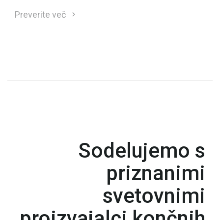
Preverite več
Sodelujemo s
priznanimi
svetovnimi
proizvajalci končnih