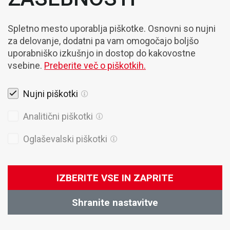
VZPOSTAVI STIK
Spletno mesto uporablja piškotke. Osnovni so nujni
za delovanje, dodatni pa vam omogočajo boljšo
Kontaktirajte našega svetovalca
Marketing
uporabniško izkušnjo in dostop do kakovostne
marketing@domel.com
vsebine.
Preberite več o piškotkih.
Nujni piškotki
Analitični piškotki
Oglaševalski piškotki
Domel, d.o.o.
Otoki 21, 4228 Železniki
Slovenija
IZBERITE VSE IN ZAPRITE
+386 4 51 17 100
sales@domel.com
Shranite nastavitve
Lokacije skladišč