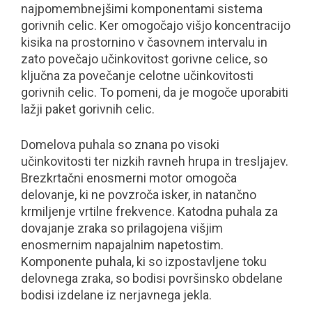
najpomembnejšimi komponentami sistema
gorivnih celic. Ker omogočajo višjo koncentracijo
kisika na prostornino v časovnem intervalu in
zato povečajo učinkovitost gorivne celice, so
ključna za povečanje celotne učinkovitosti
gorivnih celic. To pomeni, da je mogoče uporabiti
lažji paket gorivnih celic.
Domelova puhala so znana po visoki
učinkovitosti ter nizkih ravneh hrupa in tresljajev.
Brezkrtačni enosmerni motor omogoča
delovanje, ki ne povzroča isker, in natančno
krmiljenje vrtilne frekvence. Katodna puhala za
dovajanje zraka so prilagojena višjim
enosmernim napajalnim napetostim.
Komponente puhala, ki so izpostavljene toku
delovnega zraka, so bodisi površinsko obdelane
bodisi izdelane iz nerjavnega jekla.