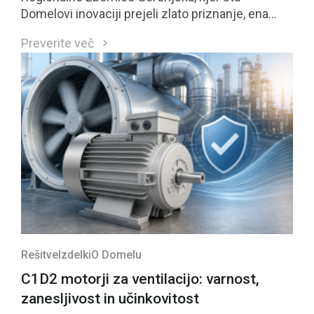
Domelovi inovaciji prejeli zlato priznanje, ena
izmed njiju pa se je uvrstila med štiri najbolje
Preverite več
ocenjene inovacije regije in bo kandidirala tudi za
nacionalno priznanje GZS.
Rešitve
Izdelki
O Domelu
C1D2 motorji za ventilacijo: varnost,
zanesljivost in učinkovitost