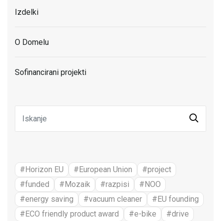
Izdelki
O Domelu
Sofinancirani projekti
#Horizon EU
#European Union
#project
#funded
#Mozaik
#razpisi
#NOO
#energy saving
#vacuum cleaner
#EU founding
#ECO friendly product award
#e-bike
#drive