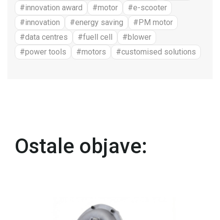
#innovation award
#motor
#e-scooter
#innovation
#energy saving
#PM motor
#data centres
#fuell cell
#blower
#power tools
#motors
#customised solutions
Ostale objave: