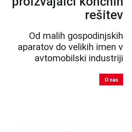
proizvajalci končnih
rešitev
Od malih gospodinjskih
aparatov do velikih imen v
avtomobilski industriji
O nas