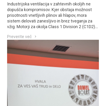
Industrijska ventilacija v zahtevnih okoljih ne
dopušča kompromisov. Kjer obstaja možnost
prisotnosti vnetljivih plinov ali hlapov, mora
sistem delovati zanesljivo in brez tveganja za
vžig. Motorji za okolja Class 1 Division 2 (C1D2)
so neposreden odgovor na te zahteve.
Preverite več