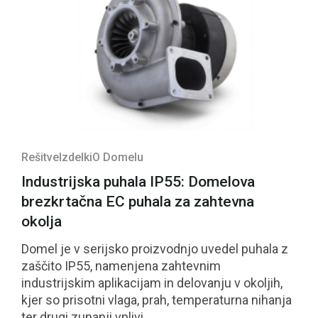
Rešitve
Izdelki
O Domelu
Industrijska puhala IP55: Domelova
brezkrtačna EC puhala za zahtevna
okolja
Domel je v serijsko proizvodnjo uvedel puhala z
zaščito IP55, namenjena zahtevnim
industrijskim aplikacijam in delovanju v okoljih,
kjer so prisotni vlaga, prah, temperaturna nihanja
ter drugi zunanji vplivi.