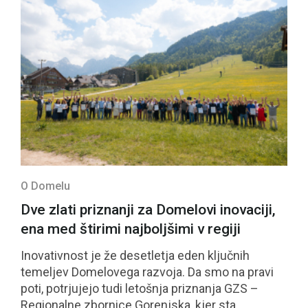
O Domelu
Dve zlati priznanji za Domelovi inovaciji,
ena med štirimi najboljšimi v regiji
Inovativnost je že desetletja eden ključnih
temeljev Domelovega razvoja. Da smo na pravi
poti, potrjujejo tudi letošnja priznanja GZS –
Regionalne zbornice Gorenjska, kjer sta