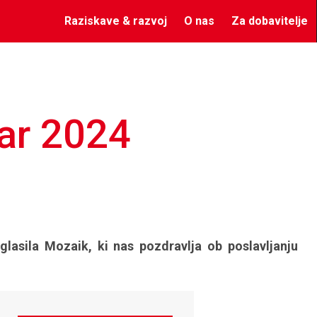
Raziskave & razvoj
O nas
Za dobavitelje
uar 2024
glasila Mozaik, ki nas pozdravlja ob poslavljanju