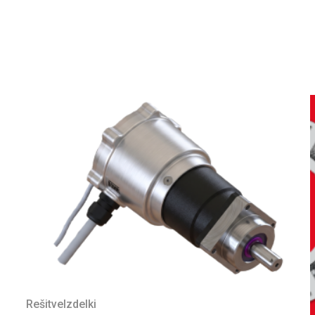
Rešitve
Izdelki