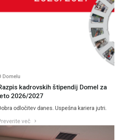
O Domelu
Razpis kadrovskih štipendij Domel za
leto 2026/2027
Dobra odločitev danes. Uspešna kariera jutri.
Preverite več