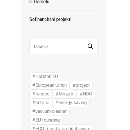
O Domelu
Sofinancirani projekti
#Horizon EU
#European Union
#project
#funded
#Mozaik
#NOO
#razpisi
#energy saving
#vacuum cleaner
#EU founding
#ECO friendly product award