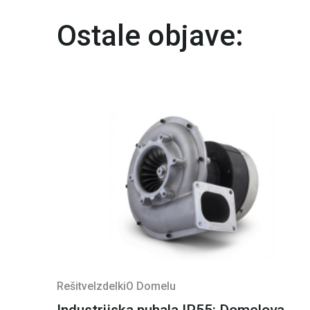
Ostale objave:
Rešitve
Izdelki
O Domelu
Industrijska puhala IP55: Domelova