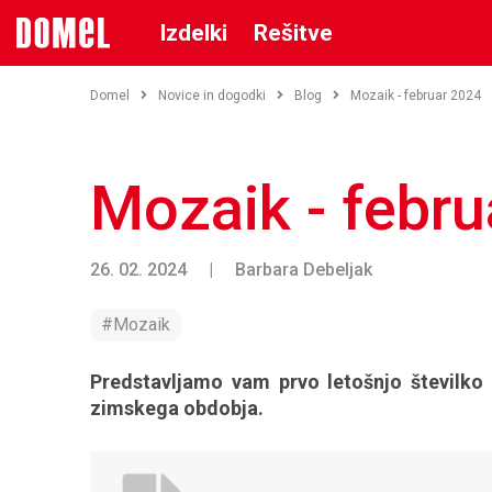
Izdelki
Rešitve
Domel
Novice in dogodki
Blog
Mozaik - februar 2024
Mozaik - febr
26. 02. 2024
|
Barbara Debeljak
#Mozaik
Predstavljamo vam prvo letošnjo številko 
zimskega obdobja.