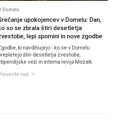
O Domelu
Srečanje upokojencev v Domelu: Dan,
ko so se zbrala štiri desetletja
zvestobe, lepi spomini in nove zgodbe
Zgodbe, ki navdihujejo - ko se v Domelu
prepletejo štiri desetletja zvestobe,
štipendijske vezi in interna revija Mozaik.
Preverite več