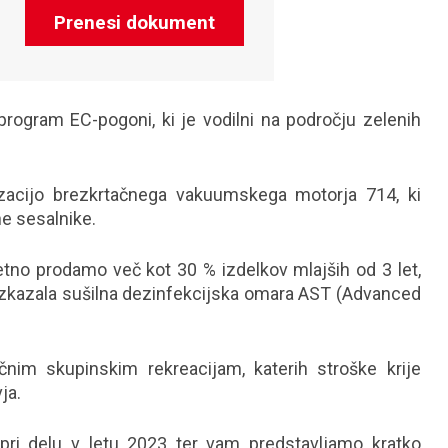
Prenesi dokument
program EC-pogoni, ki je vodilni na področju zelenih
lizacijo brezkrtačnega vakuumskega motorja 714, ki
ne sesalnike.
no prodamo več kot 30 % izdelkov mlajših od 3 let,
izkazala sušilna dezinfekcijska omara AST (Advanced
čnim skupinskim rekreacijam, katerih stroške krije
ja.
ri delu v letu 2023 ter vam predstavljamo kratko