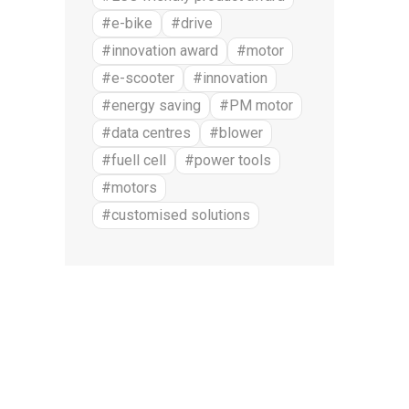
#e-bike
#drive
#innovation award
#motor
#e-scooter
#innovation
#energy saving
#PM motor
#data centres
#blower
#fuell cell
#power tools
#motors
#customised solutions