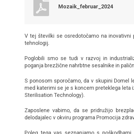
Mozaik_februar_2024
V tej številki se osredotočamo na inovativni 
tehnologij.
Poglobili smo se tudi v razvoj in industria
poganja brezžične nahrbtne sesalnike in palič
S ponosom sporočamo, da v skupini Domel let
med katerimi se je s koncem preteklega leta 
Sterilisation Technology).
Zaposlene vabimo, da se pridružijo brezpla
delodajalec v okviru programa Promocija zdrav
Poleg tega vas seznanjamo s poškodbami p