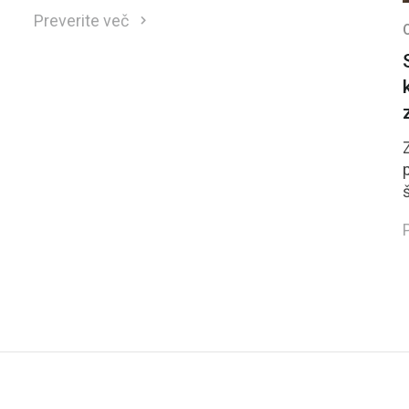
so neposreden odgovor na te zahteve.
Preverite več