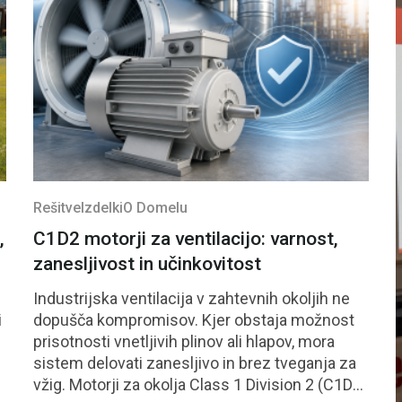
Rešitve
Izdelki
O Domelu
,
C1D2 motorji za ventilacijo: varnost,
zanesljivost in učinkovitost
Industrijska ventilacija v zahtevnih okoljih ne
i
dopušča kompromisov. Kjer obstaja možnost
prisotnosti vnetljivih plinov ali hlapov, mora
sistem delovati zanesljivo in brez tveganja za
vžig. Motorji za okolja Class 1 Division 2 (C1D2)