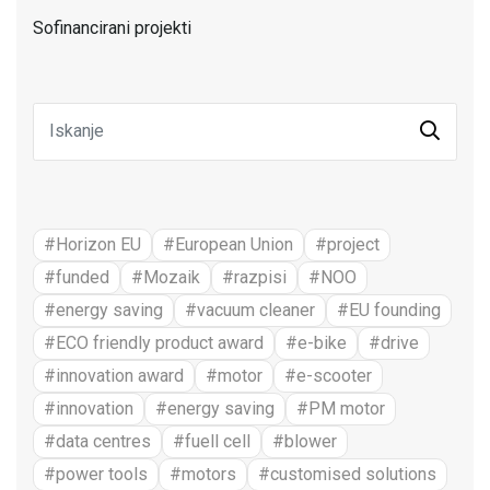
Sofinancirani projekti
#Horizon EU
#European Union
#project
#funded
#Mozaik
#razpisi
#NOO
#energy saving
#vacuum cleaner
#EU founding
#ECO friendly product award
#e-bike
#drive
#innovation award
#motor
#e-scooter
#innovation
#energy saving
#PM motor
#data centres
#fuell cell
#blower
#power tools
#motors
#customised solutions