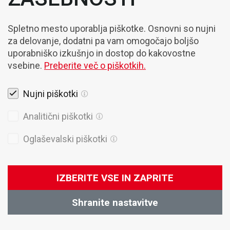
Novice
Spletno mesto uporablja piškotke. Osnovni so nujni
Bodite obveščeni o naših strokovnih
za delovanje, dodatni pa vam omogočajo boljšo
nasvetih, novostih in aktualnih novicah
uporabniško izkušnjo in dostop do kakovostne
vsebine.
Preberite več o piškotkih.
Nujni piškotki
Strinjam se s
Pogoji poslovanja
Analitični piškotki
Prijava
Oglaševalski piškotki
IZBERITE VSE IN ZAPRITE
VZPOSTAVI STIK
Shranite nastavitve
Kontaktirajte našega svetovalca
Marketing