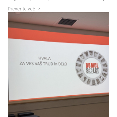
so neposreden odgovor na te zahteve.
Preverite več