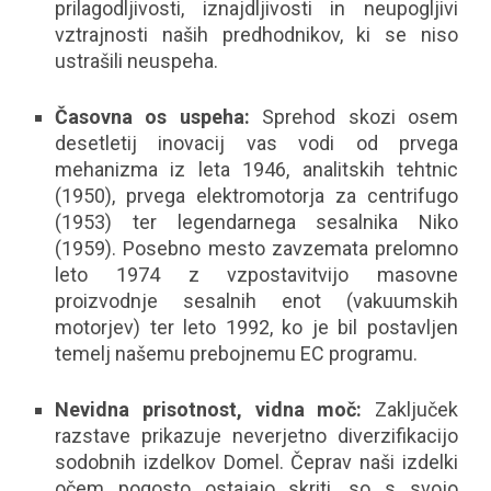
prilagodljivosti, iznajdljivosti in neupogljivi
vztrajnosti naših predhodnikov, ki se niso
ustrašili neuspeha.
Časovna os uspeha:
Sprehod skozi osem
desetletij inovacij vas vodi od prvega
mehanizma iz leta 1946, analitskih tehtnic
(1950), prvega elektromotorja za centrifugo
(1953) ter legendarnega sesalnika Niko
(1959). Posebno mesto zavzemata prelomno
leto 1974 z vzpostavitvijo masovne
proizvodnje sesalnih enot (vakuumskih
motorjev) ter leto 1992, ko je bil postavljen
temelj našemu prebojnemu EC programu.
Nevidna prisotnost, vidna moč:
Zaključek
razstave prikazuje neverjetno diverzifikacijo
sodobnih izdelkov Domel. Čeprav naši izdelki
očem pogosto ostajajo skriti, so s svojo