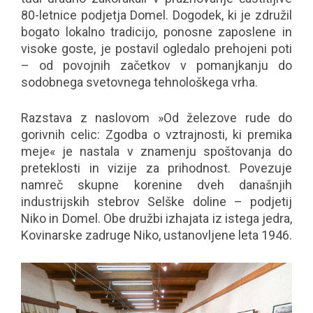
80-letnice podjetja Domel. Dogodek, ki je združil
bogato lokalno tradicijo, ponosne zaposlene in
visoke goste, je postavil ogledalo prehojeni poti
– od povojnih začetkov v pomanjkanju do
sodobnega svetovnega tehnološkega vrha.
Razstava z naslovom
»Od železove rude do
gorivnih celic: Zgodba o vztrajnosti, ki premika
meje«
je nastala v znamenju spoštovanja do
preteklosti in vizije za prihodnost. Povezuje
namreč skupne korenine dveh današnjih
industrijskih stebrov Selške doline – podjetij
Niko in Domel. Obe družbi izhajata iz istega jedra,
Kovinarske zadruge Niko, ustanovljene leta 1946.