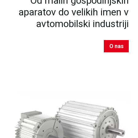
Od malih gospodinjskih
aparatov do velikih imen v
avtomobilski industriji
O nas