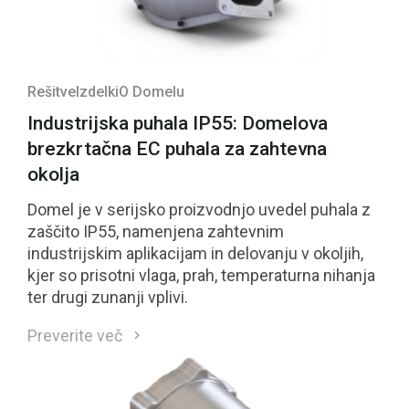
Rešitve
Izdelki
O Domelu
Industrijska puhala IP55: Domelova
brezkrtačna EC puhala za zahtevna
okolja
Domel je v serijsko proizvodnjo uvedel puhala z
zaščito IP55, namenjena zahtevnim
industrijskim aplikacijam in delovanju v okoljih,
kjer so prisotni vlaga, prah, temperaturna nihanja
ter drugi zunanji vplivi.
Preverite več