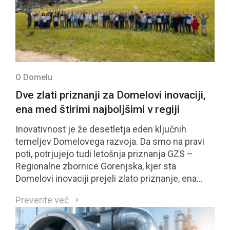
O Domelu
Dve zlati priznanji za Domelovi inovaciji,
ena med štirimi najboljšimi v regiji
Inovativnost je že desetletja eden ključnih
temeljev Domelovega razvoja. Da smo na pravi
poti, potrjujejo tudi letošnja priznanja GZS –
Regionalne zbornice Gorenjska, kjer sta
Domelovi inovaciji prejeli zlato priznanje, ena
izmed njiju pa se je uvrstila med štiri najbolje
Preverite več
ocenjene inovacije regije in bo kandidirala tudi za
nacionalno priznanje GZS.