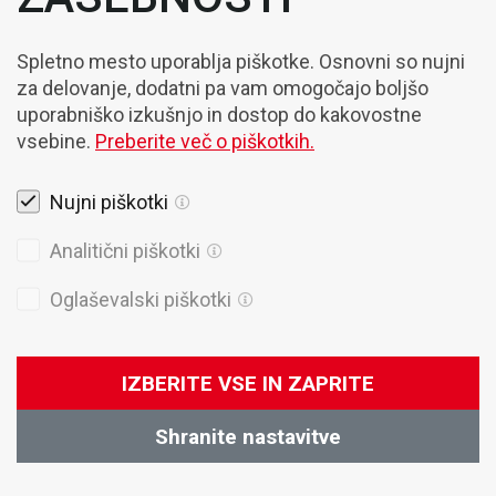
ZEMLJEVID STRANI
Raziskave & Razvoj
Spletno mesto uporablja piškotke. Osnovni so nujni
za delovanje, dodatni pa vam omogočajo boljšo
O nas
uporabniško izkušnjo in dostop do kakovostne
Za dobavitelje
vsebine.
Preberite več o piškotkih.
Novice & Dogodki
KARIERA
Nujni piškotki
Analitični piškotki
Oglaševalski piškotki
IZBERITE VSE IN ZAPRITE
Shranite nastavitve