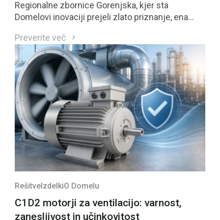
Regionalne zbornice Gorenjska, kjer sta
Domelovi inovaciji prejeli zlato priznanje, ena
izmed njiju pa se je uvrstila med štiri najbolje
Preverite več
ocenjene inovacije regije in bo kandidirala tudi za
nacionalno priznanje GZS.
Rešitve
Izdelki
O Domelu
C1D2 motorji za ventilacijo: varnost,
zanesljivost in učinkovitost