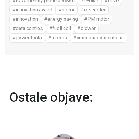
#ECO friendly product award
#e-bike
#drive
#innovation award
#motor
#e-scooter
#innovation
#energy saving
#PM motor
#data centres
#fuell cell
#blower
#power tools
#motors
#customised solutions
Ostale objave: