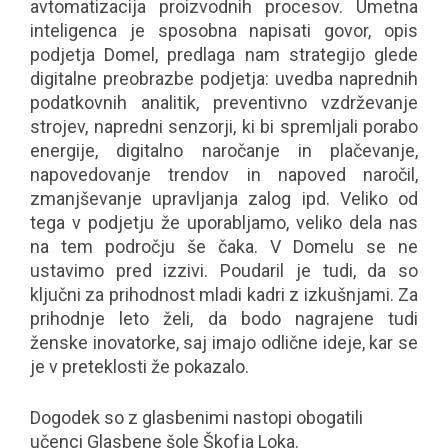
avtomatizacija proizvodnih procesov. Umetna
inteligenca je sposobna napisati govor, opis
podjetja Domel, predlaga nam strategijo glede
digitalne preobrazbe podjetja: uvedba naprednih
podatkovnih analitik, preventivno vzdrževanje
strojev, napredni senzorji, ki bi spremljali porabo
energije, digitalno naročanje in plačevanje,
napovedovanje trendov in napoved naročil,
zmanjševanje upravljanja zalog ipd. Veliko od
tega v podjetju že uporabljamo, veliko dela nas
na tem področju še čaka. V Domelu se ne
ustavimo pred izzivi. Poudaril je tudi, da so
ključni za prihodnost mladi kadri z izkušnjami. Za
prihodnje leto želi, da bodo nagrajene tudi
ženske inovatorke, saj imajo odlične ideje, kar se
je v preteklosti že pokazalo.
Dogodek so z glasbenimi nastopi obogatili
učenci Glasbene šole Škofja Loka.