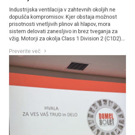
Industrijska ventilacija v zahtevnih okoljih ne
dopušča kompromisov. Kjer obstaja možnost
prisotnosti vnetljivih plinov ali hlapov, mora
sistem delovati zanesljivo in brez tveganja za
vžig. Motorji za okolja Class 1 Division 2 (C1D2)
so neposreden odgovor na te zahteve.
Preverite več