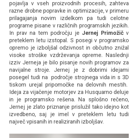
pojavlja v vseh proizvodnih procesih, zahteva
razne drobne popravke in optimizacije, v primeru
prilagajanja novim izdelkom pa tudi celotne
programe pisane v različnih programskih jezikih.
In prav na tem področju je
Jernej Primožič
v
preteklem letu izstopal. S posegi v programsko
opremo je izboljšal odzivnost in občutno znižal
visoke stroške vzdrževanja opreme. Naslednji
izziv Jerneja je bilo pisanje novih programov za
navijalne stroje. Jernej je z dobrimi idejami
posegel tudi na področje strojnega vida in s 3D
tiskom urejal pripomočke na delovnih mestih.
Ideja za vijačenje motorjev za Husquarno deluje
in je programsko rešena. Na splošno rečeno,
Jernej je zlato priznanje prislužil tako idejno kot
izvedbeno, saj je imel v preteklem letu tudi
največ vpisanih in realiziranih izboljšav.