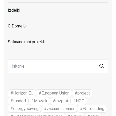
Izdelki
O Domelu
Sofinancirani projekti
#Horizon EU
#European Union
#project
#funded
#Mozaik
#razpisi
#NOO
#energy saving
#vacuum cleaner
#EU founding