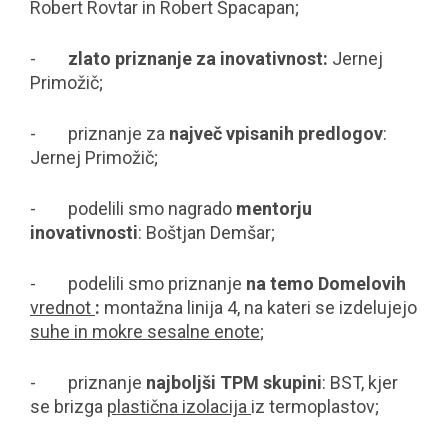
Robert Rovtar in Robert Špacapan;
-
zlato priznanje za inovativnost:
Jernej
Primožič;
- priznanje za
največ vpisanih predlogov
:
Jernej Primožič;
- podelili smo nagrado
mentorju
inovativnosti
: Boštjan Demšar;
- podelili smo priznanje
na temo Domelovih
vrednot
:
montažna linija 4, na kateri se izdelujejo
suhe in mokre sesalne enote
;
- priznanje
najboljši TPM skupini
: BST, kjer
se brizga
plastična izolacija
iz termoplastov;