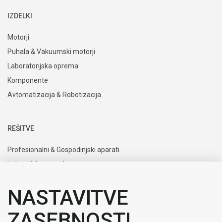
IZDELKI
Motorji
Puhala & Vakuumski motorji
Laboratorijska oprema
Komponente
Avtomatizacija & Robotizacija
REŠITVE
Profesionalni & Gospodinjski aparati
Industrijska uporaba
Uporaba v medicini in laboratorijih
NASTAVITVE
Mobilnost
ZASEBNOSTI