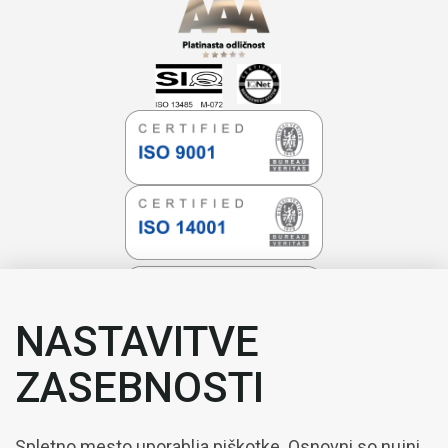
NASTAVITVE
ZASEBNOSTI
Spletno mesto uporablja piškotke. Osnovni so nujni