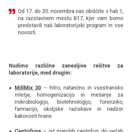
Od 17. do 20. novembra nas obiščite v hali 1,
na razstavnem mestu B17, kjer vam bomo
predstavili naš laboratorijski program in vse
novosti.
Nudimo različne zanesljive rešitve za
laboratorije, med drugim:
MillMix 30
– hitro, natančno in vsestransko
mletje, homogenizacijo in mešanje za
mikrobiologijo, biotehnologijo, forenziko,
farmacijo, okoljske raziskave in nadzor
kakovosti hrane.
Centrifuge
– od manjših centrifug, do večjih