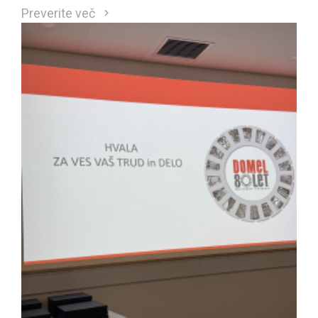
so neposreden odgovor na te zahteve.
Preverite več