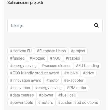
Sofinancirani projekti
#Horizon EU
#European Union
#project
#funded
#Mozaik
#NOO
#razpisi
#energy saving
#vacuum cleaner
#EU founding
#ECO friendly product award
#e-bike
#drive
#innovation award
#motor
#e-scooter
#innovation
#energy saving
#PM motor
#data centres
#blower
#fuell cell
#power tools
#motors
#customised solutions