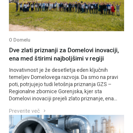
O Domelu
Dve zlati priznanji za Domelovi inovaciji,
ena med štirimi najboljšimi v regiji
Inovativnost je že desetletja eden ključnih
temeljev Domelovega razvoja. Da smo na pravi
poti, potrjujejo tudi letošnja priznanja GZS –
Regionalne zbornice Gorenjska, kjer sta
Domelovi inovaciji prejeli zlato priznanje, ena
izmed njiju pa se je uvrstila med štiri najbolje
Preverite več
ocenjene inovacije regije in bo kandidirala tudi za
nacionalno priznanje GZS.