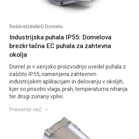
Rešitve
Izdelki
O Domelu
Industrijska puhala IP55: Domelova
brezkrtačna EC puhala za zahtevna
okolja
Domel je v serijsko proizvodnjo uvedel puhala z
zaščito IP55, namenjena zahtevnim
industrijskim aplikacijam in delovanju v okoljih,
kjer so prisotni vlaga, prah, temperaturna nihanja
ter drugi zunanji vplivi.
Preverite več