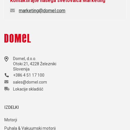
Kontaktirajte našega svetovalca
Marketing
marketing@domel.com
Domel, d.o.o.
Otoki 21, 4228 Železniki
Slovenija
+386 4 51 17 100
sales@domel.com
Lokacije skladišč
IZDELKI
Motorji
Puhala & Vakuumski motorji