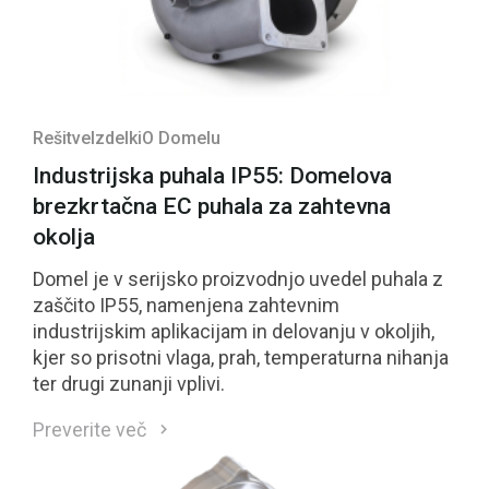
Rešitve
Izdelki
O Domelu
Industrijska puhala IP55: Domelova
brezkrtačna EC puhala za zahtevna
okolja
Domel je v serijsko proizvodnjo uvedel puhala z
zaščito IP55, namenjena zahtevnim
industrijskim aplikacijam in delovanju v okoljih,
kjer so prisotni vlaga, prah, temperaturna nihanja
ter drugi zunanji vplivi.
Preverite več