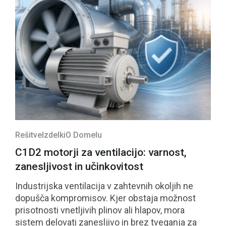
Rešitve
Izdelki
O Domelu
C1D2 motorji za ventilacijo: varnost,
zanesljivost in učinkovitost
Industrijska ventilacija v zahtevnih okoljih ne
dopušča kompromisov. Kjer obstaja možnost
prisotnosti vnetljivih plinov ali hlapov, mora
sistem delovati zanesljivo in brez tveganja za