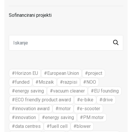
Sofinancirani projekti
#Horizon EU
#European Union
#project
#funded
#Mozaik
#razpisi
#NOO
#energy saving
#vacuum cleaner
#EU founding
#ECO friendly product award
#e-bike
#drive
#innovation award
#motor
#e-scooter
#innovation
#energy saving
#PM motor
#data centres
#fuell cell
#blower