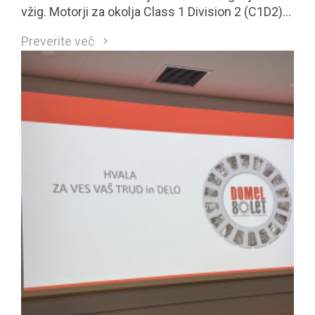
vžig. Motorji za okolja Class 1 Division 2 (C1D2)
so neposreden odgovor na te zahteve.
Preverite več