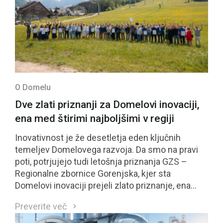
O Domelu
Dve zlati priznanji za Domelovi inovaciji,
ena med štirimi najboljšimi v regiji
Inovativnost je že desetletja eden ključnih
temeljev Domelovega razvoja. Da smo na pravi
poti, potrjujejo tudi letošnja priznanja GZS –
Regionalne zbornice Gorenjska, kjer sta
Domelovi inovaciji prejeli zlato priznanje, ena
izmed njiju pa se je uvrstila med štiri najbolje
Preverite več
ocenjene inovacije regije in bo kandidirala tudi za
nacionalno priznanje GZS.