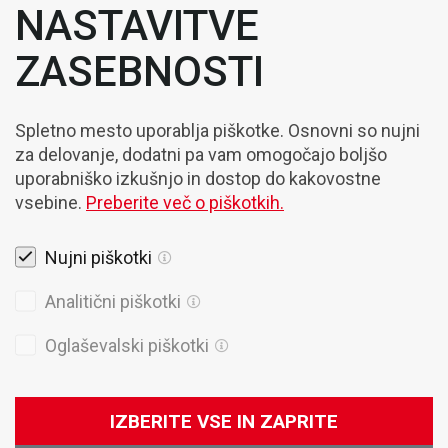
NASTAVITVE
ZASEBNOSTI
Spletno mesto uporablja piškotke. Osnovni so nujni
za delovanje, dodatni pa vam omogočajo boljšo
uporabniško izkušnjo in dostop do kakovostne
vsebine.
Preberite več o piškotkih.
Nujni piškotki
Pravna obvestila
Analitični piškotki
Piškotki
Oglaševalski piškotki
Politika Zasebnosti
Splošni prodajni pogoji
IZBERITE VSE IN ZAPRITE