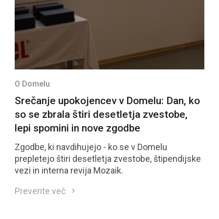
O Domelu
Srečanje upokojencev v Domelu: Dan, ko
so se zbrala štiri desetletja zvestobe,
lepi spomini in nove zgodbe
Zgodbe, ki navdihujejo - ko se v Domelu
prepletejo štiri desetletja zvestobe, štipendijske
vezi in interna revija Mozaik.
Preverite več