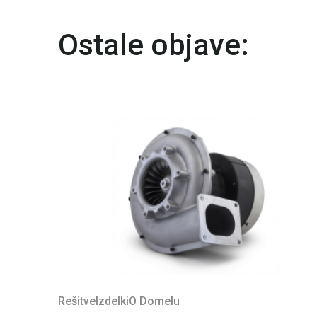
Ostale objave:
Rešitve
Izdelki
O Domelu