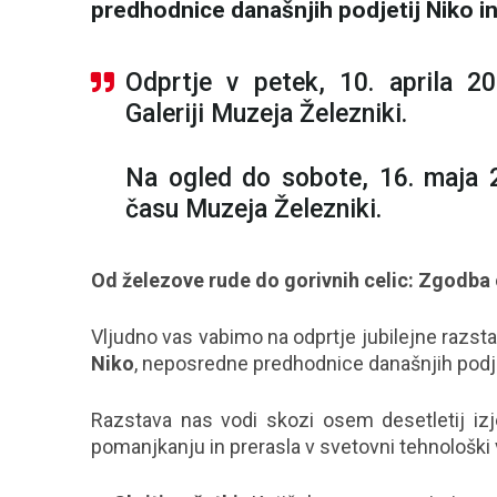
predhodnice današnjih podjetij Niko i
Odprtje v petek, 10. aprila 2
Galeriji Muzeja Železniki.
Na ogled do sobote, 16. maja 
času Muzeja Železniki.
Od železove rude do gorivnih celic: Zgodba 
Vljudno vas vabimo na odprtje jubilejne razst
Niko
, neposredne predhodnice današnjih podje
Razstava nas vodi skozi osem desetletij izj
pomanjkanju in prerasla v svetovni tehnološki 