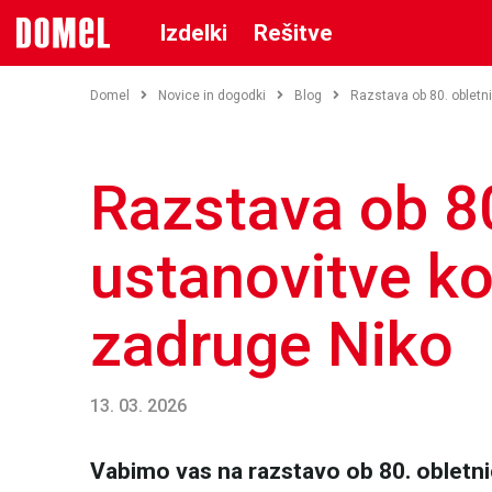
Izdelki
Rešitve
Domel
Novice in dogodki
Blog
Razstava ob 80. obletn
Razstava ob 80
ustanovitve k
zadruge Niko
13. 03. 2026
Vabimo vas na razstavo ob 80. obletni