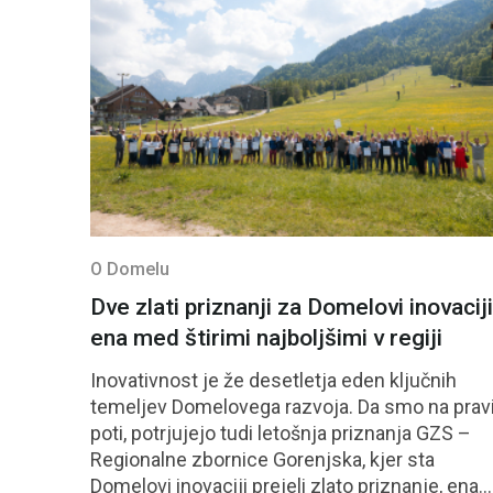
O Domelu
Dve zlati priznanji za Domelovi inovaciji
ena med štirimi najboljšimi v regiji
Inovativnost je že desetletja eden ključnih
temeljev Domelovega razvoja. Da smo na prav
poti, potrjujejo tudi letošnja priznanja GZS –
Regionalne zbornice Gorenjska, kjer sta
Domelovi inovaciji prejeli zlato priznanje, ena