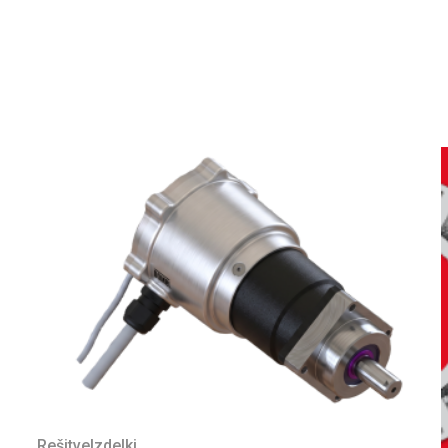
Rešitve
Izdelki