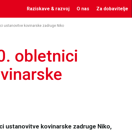
Raziskave & razvoj
O nas
Za dobavitelje
ici ustanovitve kovinarske zadruge Niko
. obletnici
ovinarske
ci ustanovitve kovinarske zadruge Niko,