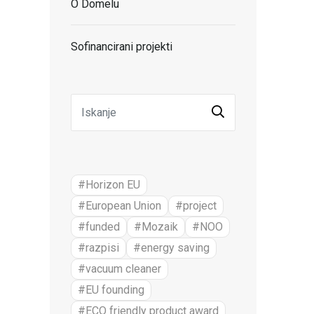
O Domelu
Sofinancirani projekti
#Horizon EU
#European Union
#project
#funded
#Mozaik
#NOO
#razpisi
#energy saving
#vacuum cleaner
#EU founding
#ECO friendly product award