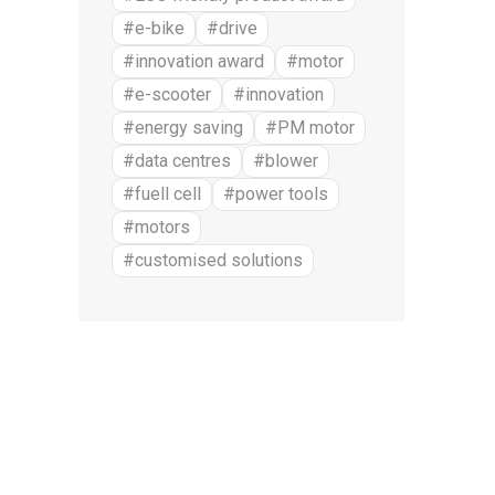
#e-bike
#drive
#innovation award
#motor
#e-scooter
#innovation
#energy saving
#PM motor
#data centres
#blower
#fuell cell
#power tools
#motors
#customised solutions