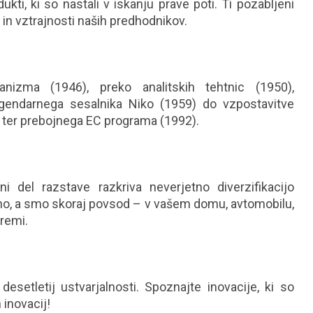
ti, ki so nastali v iskanju prave poti. Ti pozabljeni
i in vztrajnosti naših predhodnikov.
zma (1946), preko analitskih tehtnic (1950),
egendarnega sesalnika Niko (1959) do vzpostavitve
ter prebojnega EC programa (1992).
i del razstave razkriva neverjetno diverzifikacijo
dno, a smo skoraj povsod – v vašem domu, avtomobilu,
premi.
esetletij ustvarjalnosti. Spoznajte inovacije, ki so
 inovacij!