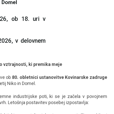
n Domel
026, ob 18. uri v
2026, v delovnem
o vztrajnosti, ki premika meje
ave ob
80. obletnici ustanovitve Kovinarske zadruge
tij Niko in Domel.
emne industrijske poti, ki se je začela v povojnem
vrh. Letošnja postavitev posebej izpostavlja: