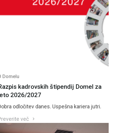
O Domelu
Razpis kadrovskih štipendij Domel za
leto 2026/2027
Dobra odločitev danes. Uspešna kariera jutri.
Preverite več