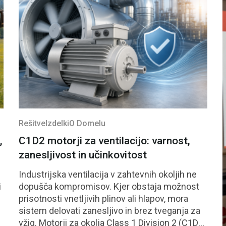
Rešitve
Izdelki
O Domelu
,
C1D2 motorji za ventilacijo: varnost,
zanesljivost in učinkovitost
Industrijska ventilacija v zahtevnih okoljih ne
i
dopušča kompromisov. Kjer obstaja možnost
prisotnosti vnetljivih plinov ali hlapov, mora
sistem delovati zanesljivo in brez tveganja za
vžig. Motorji za okolja Class 1 Division 2 (C1D2)