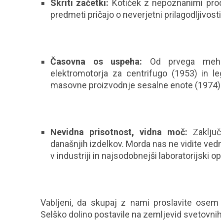
Skriti začetki:
Kotiček z nepoznanimi produk
predmeti pričajo o neverjetni prilagodljivost
Časovna os uspeha:
Od prvega mehani
elektromotorja za centrifugo (1953) in l
masovne proizvodnje sesalne enote (1974) 
Nevidna prisotnost, vidna moč:
Zaključn
današnjih izdelkov. Morda nas ne vidite ve
v industriji in najsodobnejši laboratorijski o
Vabljeni, da skupaj z nami proslavite osem d
Selško dolino postavile na zemljevid svetovnih