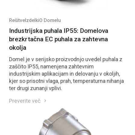
Rešitve
Izdelki
O Domelu
Industrijska puhala IP55: Domelova
brezkrtačna EC puhala za zahtevna
okolja
Domel je v serijsko proizvodnjo uvedel puhala z
zaščito IP55, namenjena zahtevnim
industrijskim aplikacijam in delovanju v okoljih,
kjer so prisotni vlaga, prah, temperaturna nihanja
ter drugi zunanji vplivi.
Preverite več