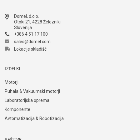
Domel, d.o.o.
Otoki 21, 4228 Železniki
Slovenija
+386 4 51 17 100
sales@domel.com
Lokacije skladišč
IZDELKI
Motorji
Puhala & Vakuumski motorji
Laboratorijska oprema
Komponente
Avtomatizacija & Robotizacija
REŠITVE