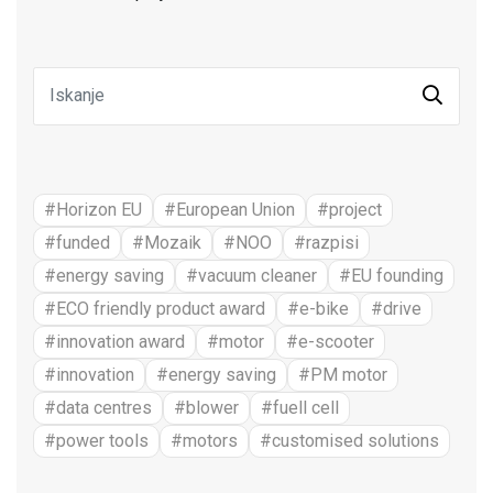
#Horizon EU
#European Union
#project
#funded
#Mozaik
#NOO
#razpisi
#energy saving
#vacuum cleaner
#EU founding
#ECO friendly product award
#e-bike
#drive
#innovation award
#motor
#e-scooter
#innovation
#energy saving
#PM motor
#data centres
#blower
#fuell cell
#power tools
#motors
#customised solutions