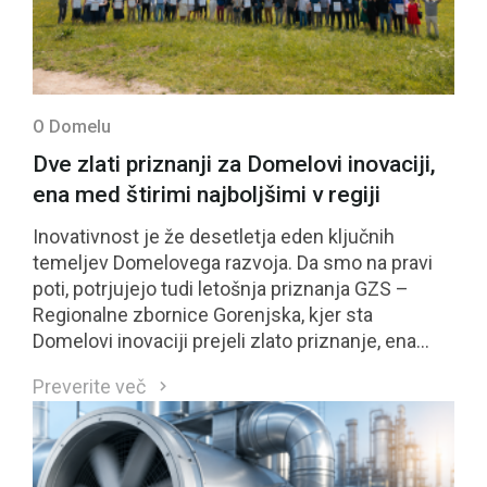
O Domelu
Dve zlati priznanji za Domelovi inovaciji,
ena med štirimi najboljšimi v regiji
Inovativnost je že desetletja eden ključnih
temeljev Domelovega razvoja. Da smo na pravi
poti, potrjujejo tudi letošnja priznanja GZS –
Regionalne zbornice Gorenjska, kjer sta
Domelovi inovaciji prejeli zlato priznanje, ena
izmed njiju pa se je uvrstila med štiri najbolje
Preverite več
ocenjene inovacije regije in bo kandidirala tudi za
nacionalno priznanje GZS.