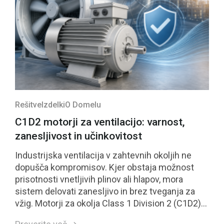
Rešitve
Izdelki
O Domelu
C1D2 motorji za ventilacijo: varnost,
zanesljivost in učinkovitost
Industrijska ventilacija v zahtevnih okoljih ne
dopušča kompromisov. Kjer obstaja možnost
prisotnosti vnetljivih plinov ali hlapov, mora
sistem delovati zanesljivo in brez tveganja za
vžig. Motorji za okolja Class 1 Division 2 (C1D2)
so neposreden odgovor na te zahteve.