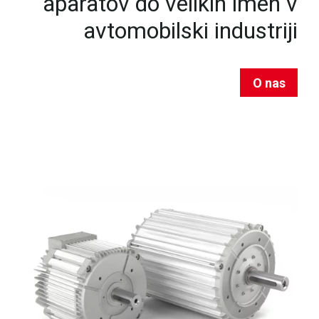
aparatov do velikih imen v
avtomobilski industriji
O nas