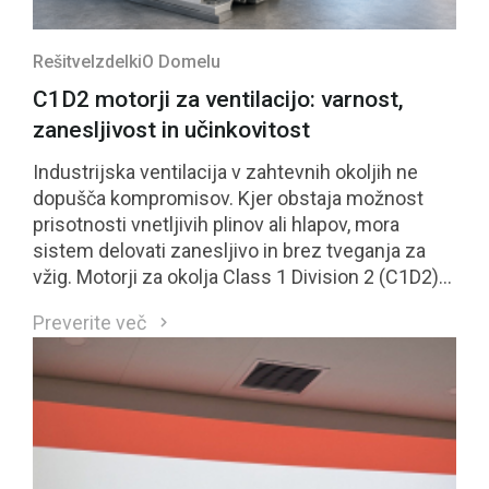
Rešitve
Izdelki
O Domelu
C1D2 motorji za ventilacijo: varnost,
zanesljivost in učinkovitost
Industrijska ventilacija v zahtevnih okoljih ne
dopušča kompromisov. Kjer obstaja možnost
prisotnosti vnetljivih plinov ali hlapov, mora
sistem delovati zanesljivo in brez tveganja za
vžig. Motorji za okolja Class 1 Division 2 (C1D2)
so neposreden odgovor na te zahteve.
Preverite več