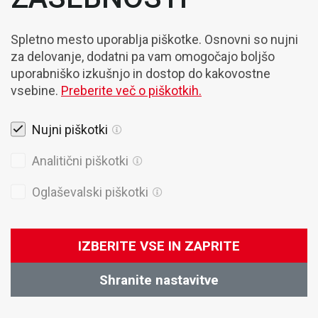
Strinjam se s
Pogoji poslovanja
Spletno mesto uporablja piškotke. Osnovni so nujni
Prijava
za delovanje, dodatni pa vam omogočajo boljšo
uporabniško izkušnjo in dostop do kakovostne
vsebine.
Preberite več o piškotkih.
Nujni piškotki
VZPOSTAVI STIK
Analitični piškotki
Kontaktirajte našega svetovalca
Marketing
Oglaševalski piškotki
marketing@domel.com
IZBERITE VSE IN ZAPRITE
Shranite nastavitve
Domel, d.o.o.