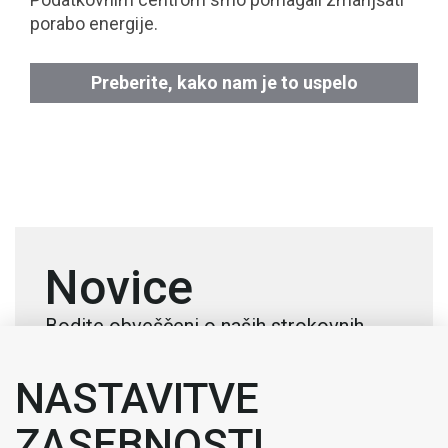
porabo energije.
Preberite, kako nam je to uspelo
Novice
Bodite obveščeni o naših strokovnih
nasvetih, novostih in aktualnih novicah
NASTAVITVE
ZASEBNOSTI