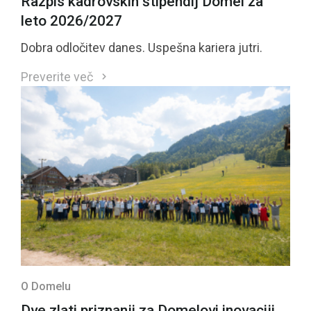
Razpis kadrovskih štipendij Domel za
leto 2026/2027
Dobra odločitev danes. Uspešna kariera jutri.
Preverite več
O Domelu
Dve zlati priznanji za Domelovi inovaciji,