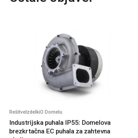
Rešitve
Izdelki
O Domelu
Industrijska puhala IP55: Domelova
brezkrtačna EC puhala za zahtevna