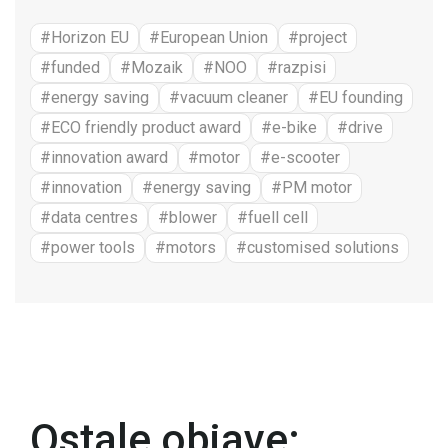
#Horizon EU
#European Union
#project
#funded
#Mozaik
#NOO
#razpisi
#energy saving
#vacuum cleaner
#EU founding
#ECO friendly product award
#e-bike
#drive
#innovation award
#motor
#e-scooter
#innovation
#energy saving
#PM motor
#data centres
#blower
#fuell cell
#power tools
#motors
#customised solutions
Ostale objave: