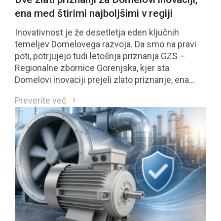
ena med štirimi najboljšimi v regiji
Inovativnost je že desetletja eden ključnih
temeljev Domelovega razvoja. Da smo na pravi
poti, potrjujejo tudi letošnja priznanja GZS –
Regionalne zbornice Gorenjska, kjer sta
Domelovi inovaciji prejeli zlato priznanje, ena
izmed njiju pa se je uvrstila med štiri najbolje
Preverite več
ocenjene inovacije regije in bo kandidirala tudi za
nacionalno priznanje GZS.