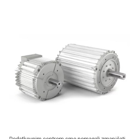
Podatkovnim centrom smo pomagali zmanjšati