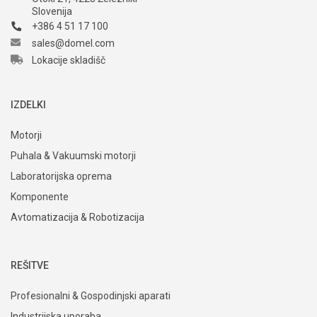
Slovenija
+386 4 51 17 100
sales@domel.com
Lokacije skladišč
IZDELKI
Motorji
Puhala & Vakuumski motorji
Laboratorijska oprema
Komponente
Avtomatizacija & Robotizacija
REŠITVE
Profesionalni & Gospodinjski aparati
Industrijska uporaba