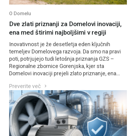
O Domelu
Dve zlati priznanji za Domelovi inovaciji,
ena med štirimi najboljšimi v regiji
Inovativnost je že desetletja eden ključnih
temeljev Domelovega razvoja. Da smo na pravi
poti, potrjujejo tudi letošnja priznanja GZS –
Regionalne zbornice Gorenjska, kjer sta
Domelovi inovaciji prejeli zlato priznanje, ena
izmed njiju pa se je uvrstila med štiri najbolje
Preverite več
ocenjene inovacije regije in bo kandidirala tudi za
nacionalno priznanje GZS.