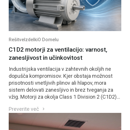
Rešitve
Izdelki
O Domelu
C1D2 motorji za ventilacijo: varnost,
zanesljivost in učinkovitost
Industrijska ventilacija v zahtevnih okoljih ne
dopušča kompromisov. Kjer obstaja možnost
prisotnosti vnetljivih plinov ali hlapov, mora
sistem delovati zanesljivo in brez tveganja za
vžig. Motorji za okolja Class 1 Division 2 (C1D2)
so neposreden odgovor na te zahteve.
Preverite več