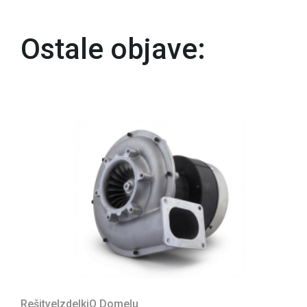
Ostale objave:
Rešitve
Izdelki
O Domelu