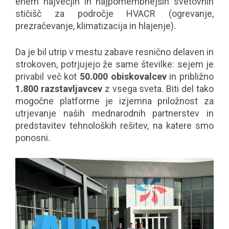
enem največjih in najpomembnejših svetovnih
stičišč za področje HVACR (ogrevanje,
prezračevanje, klimatizacija in hlajenje).
Da je bil utrip v mestu zabave resnično delaven in
strokoven, potrjujejo že same številke: sejem je
privabil več kot
50.000 obiskovalcev
in približno
1.800 razstavljavcev
z vsega sveta. Biti del tako
mogočne platforme je izjemna priložnost za
utrjevanje naših mednarodnih partnerstev in
predstavitev tehnoloških rešitev, na katere smo
ponosni.