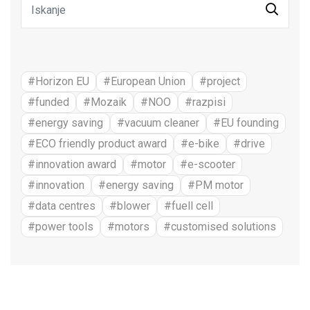
#Horizon EU
#European Union
#project
#funded
#Mozaik
#NOO
#razpisi
#energy saving
#vacuum cleaner
#EU founding
#ECO friendly product award
#e-bike
#drive
#innovation award
#motor
#e-scooter
#innovation
#energy saving
#PM motor
#data centres
#blower
#fuell cell
#power tools
#motors
#customised solutions