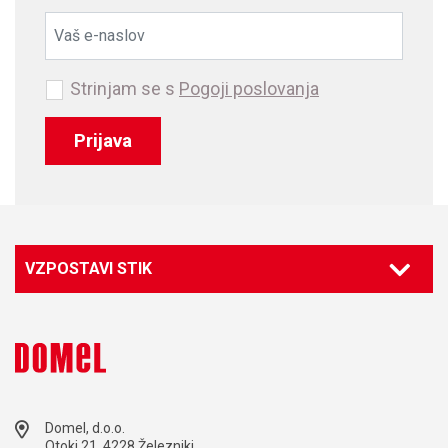
Strinjam se s
Pogoji poslovanja
Prijava
VZPOSTAVI STIK
Domel, d.o.o.
Otoki 21, 4228 Železniki