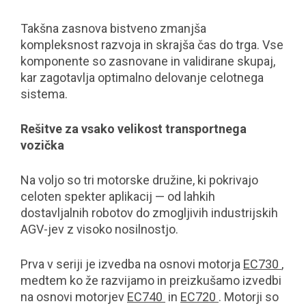
Takšna zasnova bistveno zmanjša
kompleksnost razvoja in skrajša čas do trga. Vse
komponente so zasnovane in validirane skupaj,
kar zagotavlja optimalno delovanje celotnega
sistema.
Rešitve za vsako velikost transportnega
vozička
Na voljo so tri motorske družine, ki pokrivajo
celoten spekter aplikacij — od lahkih
dostavljalnih robotov do zmogljivih industrijskih
AGV-jev z visoko nosilnostjo.
Prva v seriji je izvedba na osnovi motorja
EC730
,
medtem ko že razvijamo in preizkušamo izvedbi
na osnovi motorjev
EC740
in
EC720
. Motorji so