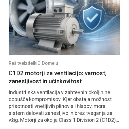
Rešitve
Izdelki
O Domelu
C1D2 motorji za ventilacijo: varnost,
zanesljivost in učinkovitost
Industrijska ventilacija v zahtevnih okoljih ne
dopušča kompromisov. Kjer obstaja možnost
prisotnosti vnetljivih plinov ali hlapov, mora
sistem delovati zanesljivo in brez tveganja za
vžig. Motorji za okolja Class 1 Division 2 (C1D2)
so neposreden odgovor na te zahteve.