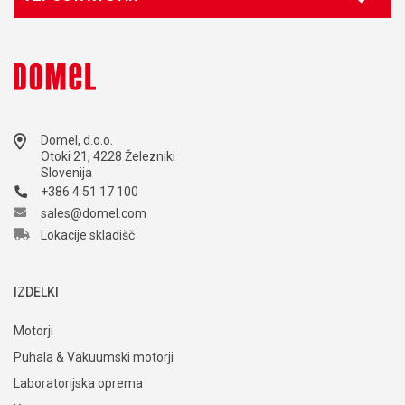
Kontaktirajte našega svetovalca
Marketing
marketing@domel.com
Domel, d.o.o.
Otoki 21, 4228 Železniki
Slovenija
+386 4 51 17 100
sales@domel.com
Lokacije skladišč
IZDELKI
Motorji
Puhala & Vakuumski motorji
Laboratorijska oprema