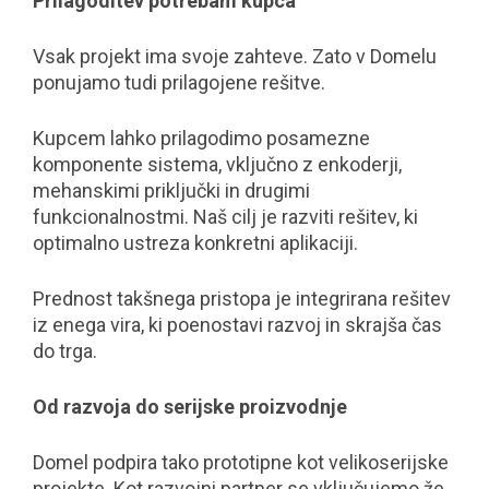
Prilagoditev potrebam kupca
Vsak projekt ima svoje zahteve. Zato v Domelu
ponujamo tudi prilagojene rešitve.
Kupcem lahko prilagodimo posamezne
komponente sistema, vključno z enkoderji,
mehanskimi priključki in drugimi
funkcionalnostmi. Naš cilj je razviti rešitev, ki
optimalno ustreza konkretni aplikaciji.
Prednost takšnega pristopa je integrirana rešitev
iz enega vira, ki poenostavi razvoj in skrajša čas
do trga.
Od razvoja do serijske proizvodnje
Domel podpira tako prototipne kot velikoserijske
projekte. Kot razvojni partner se vključujemo že