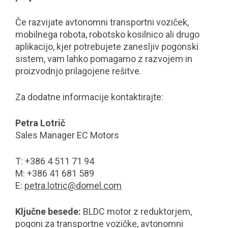
Če razvijate avtonomni transportni voziček,
mobilnega robota, robotsko kosilnico ali drugo
aplikacijo, kjer potrebujete zanesljiv pogonski
sistem, vam lahko pomagamo z razvojem in
proizvodnjo prilagojene rešitve.
Za dodatne informacije kontaktirajte:
Petra Lotrič
Sales Manager EC Motors
T: +386 4 511 71 94
M: +386 41 681 589
E:
petra.lotric@domel.com
Ključne besede:
BLDC motor z reduktorjem,
pogoni za transportne vozičke, avtonomni