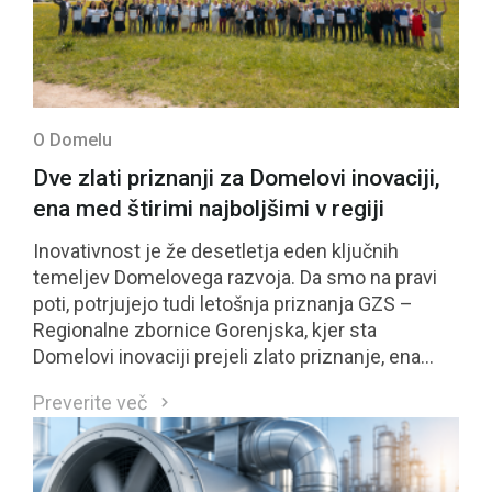
O Domelu
Dve zlati priznanji za Domelovi inovaciji,
ena med štirimi najboljšimi v regiji
Inovativnost je že desetletja eden ključnih
temeljev Domelovega razvoja. Da smo na pravi
poti, potrjujejo tudi letošnja priznanja GZS –
Regionalne zbornice Gorenjska, kjer sta
Domelovi inovaciji prejeli zlato priznanje, ena
izmed njiju pa se je uvrstila med štiri najbolje
Preverite več
ocenjene inovacije regije in bo kandidirala tudi za
nacionalno priznanje GZS.