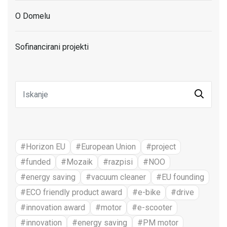
O Domelu
Sofinancirani projekti
#Horizon EU
#European Union
#project
#funded
#Mozaik
#razpisi
#NOO
#energy saving
#vacuum cleaner
#EU founding
#ECO friendly product award
#e-bike
#drive
#innovation award
#motor
#e-scooter
#innovation
#energy saving
#PM motor