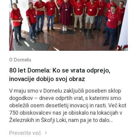
O Domelu
80 let Domela: Ko se vrata odprejo,
inovacije dobijo svoj obraz
V maju smo v Domelu zaključili poseben sklop
dogodkov – dneve odprtih vrat, s katerimi smo
obeležili osem desetletij inovacij in rasti. Več kot
750 obiskovalcev nas je obiskalo na lokacijah v
Železnikih in Škofji Loki, nam pa je to dalo
priložnost, da pokažemo tisto, na kar smo najbolj
Preverite več
ponosni: naše zaposlene in naše znanje.