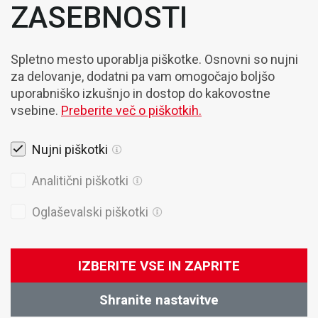
ZASEBNOSTI
Spletno mesto uporablja piškotke. Osnovni so nujni
za delovanje, dodatni pa vam omogočajo boljšo
uporabniško izkušnjo in dostop do kakovostne
vsebine.
Preberite več o piškotkih.
Nujni piškotki
Pravna obvestila
Analitični piškotki
Piškotki
Oglaševalski piškotki
Politika Zasebnosti
IZBERITE VSE IN ZAPRITE
Splošni prodajni pogoji
Shranite nastavitve
© 2026 Domel
Produkcija:
Creatim