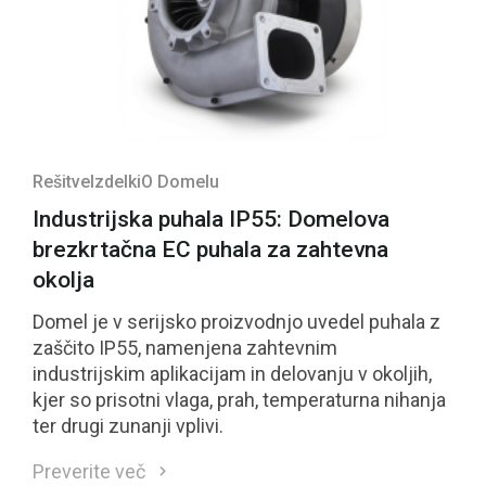
Rešitve
Izdelki
O Domelu
Industrijska puhala IP55: Domelova
brezkrtačna EC puhala za zahtevna
okolja
Domel je v serijsko proizvodnjo uvedel puhala z
zaščito IP55, namenjena zahtevnim
industrijskim aplikacijam in delovanju v okoljih,
kjer so prisotni vlaga, prah, temperaturna nihanja
ter drugi zunanji vplivi.
Preverite več