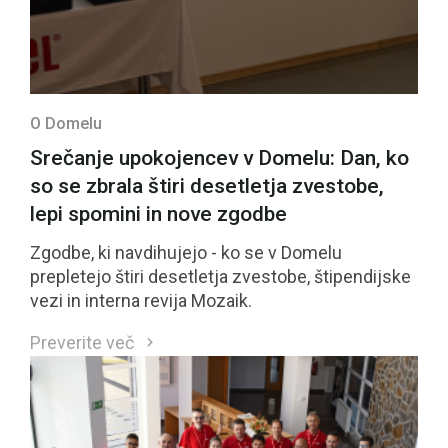
O Domelu
Srečanje upokojencev v Domelu: Dan, ko
so se zbrala štiri desetletja zvestobe,
lepi spomini in nove zgodbe
Zgodbe, ki navdihujejo - ko se v Domelu
prepletejo štiri desetletja zvestobe, štipendijske
vezi in interna revija Mozaik.
Preverite več