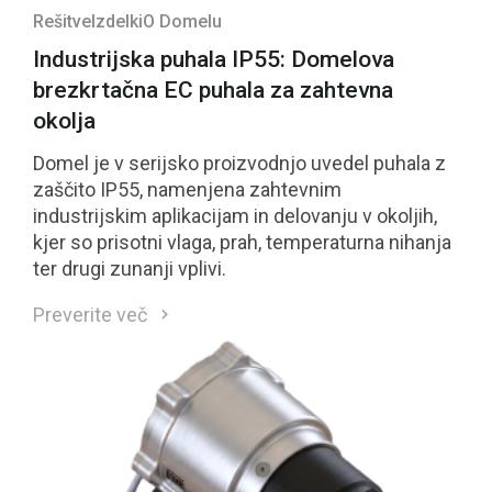
Rešitve
Izdelki
O Domelu
Industrijska puhala IP55: Domelova
brezkrtačna EC puhala za zahtevna
okolja
Domel je v serijsko proizvodnjo uvedel puhala z
zaščito IP55, namenjena zahtevnim
industrijskim aplikacijam in delovanju v okoljih,
kjer so prisotni vlaga, prah, temperaturna nihanja
ter drugi zunanji vplivi.
Preverite več