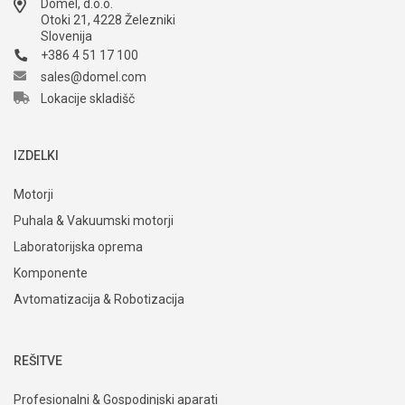
Domel, d.o.o.
Otoki 21, 4228 Železniki
Slovenija
+386 4 51 17 100
sales@domel.com
Lokacije skladišč
IZDELKI
Motorji
Puhala & Vakuumski motorji
Laboratorijska oprema
Komponente
Avtomatizacija & Robotizacija
REŠITVE
Profesionalni & Gospodinjski aparati