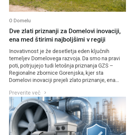
O Domelu
Dve zlati priznanji za Domelovi inovaciji,
ena med štirimi najboljšimi v regiji
Inovativnost je že desetletja eden ključnih
temeljev Domelovega razvoja. Da smo na pravi
poti, potrjujejo tudi letošnja priznanja GZS –
Regionalne zbornice Gorenjska, kjer sta
Domelovi inovaciji prejeli zlato priznanje, ena
izmed njiju pa se je uvrstila med štiri najbolje
Preverite več
ocenjene inovacije regije in bo kandidirala tudi za
nacionalno priznanje GZS.