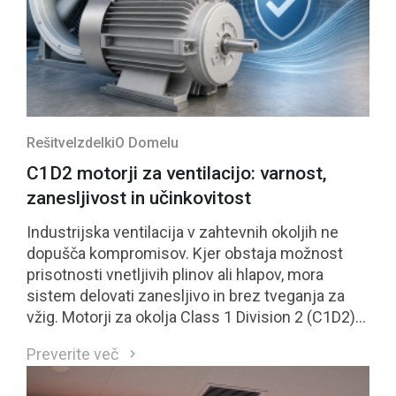
Rešitve
Izdelki
O Domelu
C1D2 motorji za ventilacijo: varnost,
zanesljivost in učinkovitost
Industrijska ventilacija v zahtevnih okoljih ne
dopušča kompromisov. Kjer obstaja možnost
prisotnosti vnetljivih plinov ali hlapov, mora
sistem delovati zanesljivo in brez tveganja za
vžig. Motorji za okolja Class 1 Division 2 (C1D2)
so neposreden odgovor na te zahteve.
Preverite več