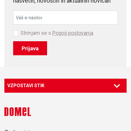
nasvetih, novostih in aktualnih novicah
Strinjam se s
Pogoji poslovanja
Prijava
VZPOSTAVI STIK