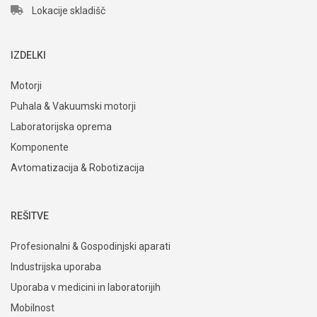
Domel, d.o.o.
Otoki 21, 4228 Železniki
Slovenija
+386 4 51 17 100
sales@domel.com
Lokacije skladišč
IZDELKI
Motorji
Puhala & Vakuumski motorji
Laboratorijska oprema
Komponente
Avtomatizacija & Robotizacija
REŠITVE
Profesionalni & Gospodinjski aparati