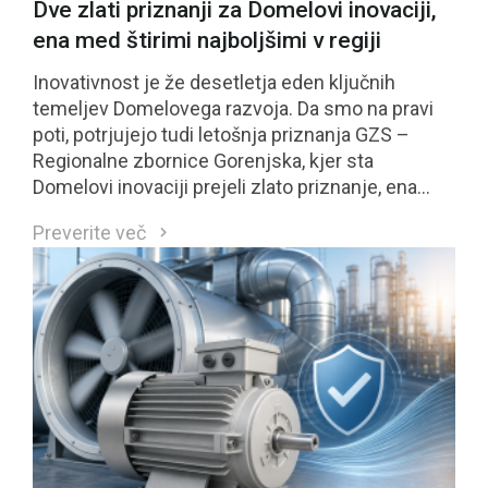
Dve zlati priznanji za Domelovi inovaciji,
ena med štirimi najboljšimi v regiji
Inovativnost je že desetletja eden ključnih
temeljev Domelovega razvoja. Da smo na pravi
poti, potrjujejo tudi letošnja priznanja GZS –
Regionalne zbornice Gorenjska, kjer sta
Domelovi inovaciji prejeli zlato priznanje, ena
izmed njiju pa se je uvrstila med štiri najbolje
Preverite več
ocenjene inovacije regije in bo kandidirala tudi za
nacionalno priznanje GZS.