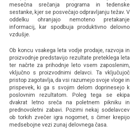
mesečna srečanja programa in tedenske
sestanke, kjer se posvečajo odpravljanju težav. V
oddelku ohranjajo nemoteno pretakanje
informacij, kar spodbuja produktivno delovno
vzdušje.
Ob koncu vsakega leta vodje prodaje, razvoja in
proizvodnje predstavijo rezultate preteklega leta
ter načrte za prihodnje leto vsem zaposlenim,
vključno s proizvodnimi delavci. Ta vključujoč
pristop zagotavlja, da vsi razumejo svoje vloge in
prispevek, ki ga s svojim delom doprinesejo k
poslovnim rezultatom. Poleg tega se ekipa
dvakrat letno sreča na poletnem pikniku in
prednovoletni zabavi. Pozimi nekaj sodelavcev
ob torkih zvečer igra nogomet, s čimer krepijo
medsebojne vezi zunaj delovnega časa.