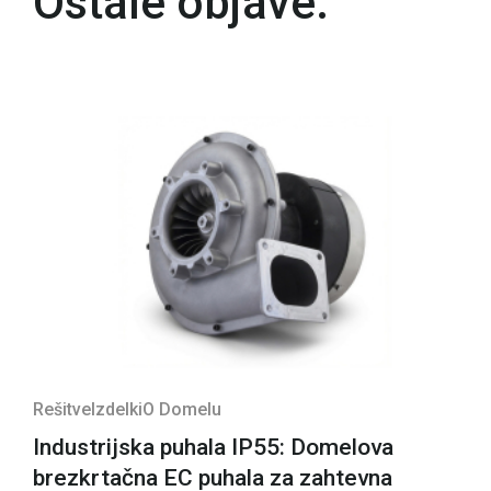
Ostale objave:
Rešitve
Izdelki
O Domelu
Industrijska puhala IP55: Domelova
brezkrtačna EC puhala za zahtevna