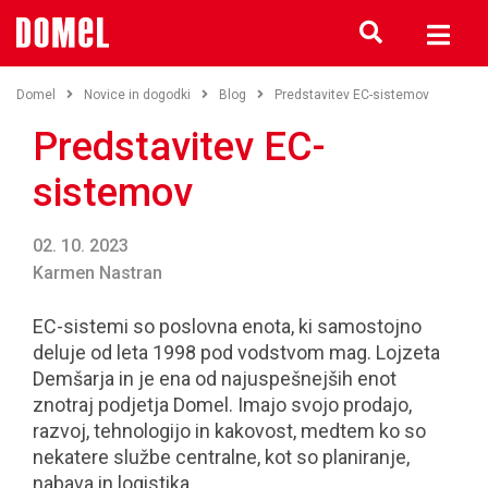
Domel
Novice in dogodki
Blog
Predstavitev EC-sistemov
Predstavitev EC-
sistemov
02. 10. 2023
Karmen Nastran
EC-sistemi so poslovna enota, ki samostojno
deluje od leta 1998 pod vodstvom mag. Lojzeta
Demšarja in je ena od najuspešnejših enot
znotraj podjetja Domel. Imajo svojo prodajo,
razvoj, tehnologijo in kakovost, medtem ko so
nekatere službe centralne, kot so planiranje,
nabava in logistika.