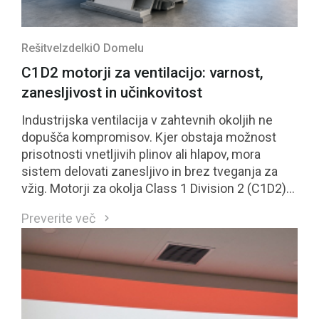
Rešitve
Izdelki
O Domelu
C1D2 motorji za ventilacijo: varnost,
zanesljivost in učinkovitost
Industrijska ventilacija v zahtevnih okoljih ne
dopušča kompromisov. Kjer obstaja možnost
prisotnosti vnetljivih plinov ali hlapov, mora
sistem delovati zanesljivo in brez tveganja za
vžig. Motorji za okolja Class 1 Division 2 (C1D2)
so neposreden odgovor na te zahteve.
Preverite več