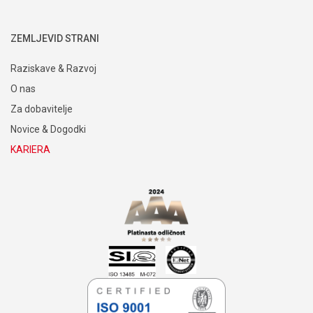
Industrijska uporaba
Uporaba v medicini in laboratorijih
Mobilnost
ZEMLJEVID STRANI
Raziskave & Razvoj
O nas
Za dobavitelje
Novice & Dogodki
KARIERA