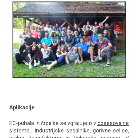
Aplikacije
EC-puhala in črpalke se vgrajujejo v
odsesovalne
sisteme
, industrijske sesalnike,
gorivne celice
,
pralne dezinfektorje in
tiskarske naprave
. V