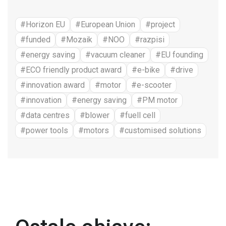
#Horizon EU
#European Union
#project
#funded
#Mozaik
#NOO
#razpisi
#energy saving
#vacuum cleaner
#EU founding
#ECO friendly product award
#e-bike
#drive
#innovation award
#motor
#e-scooter
#innovation
#energy saving
#PM motor
#data centres
#blower
#fuell cell
#power tools
#motors
#customised solutions